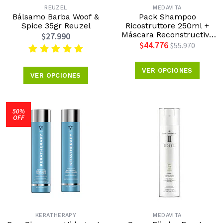
REUZEL
MEDAVITA
Bálsamo Barba Woof &
Pack Shampoo
Spice 35gr Reuzel
Ricostruttore 250ml +
Máscara Reconstructiva
$27.990
150ml + Leave In
$44.776
$55.970
Reconstrucción 150ml
Medavita
VER OPCIONES
VER OPCIONES
50%
OFF
KERATHERAPY
MEDAVITA