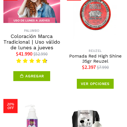
PALUMBO
Coloración Marca
Tradicional | Uso válido
de lunes a jueves
REUZEL
$41.990
$52.990
Pomada Red High Shine
35gr Reuzel
$2.397
$7.990
AGREGAR
VER OPCIONES
20%
OFF