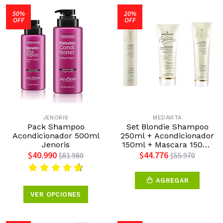
50%
20%
OFF
OFF
JENORIS
MEDAVITA
Pack Shampoo
Set Blondie Shampoo
Acondicionador 500ml
250ml + Acondicionador
Jenoris
150ml + Mascara 150ml
Medavita
$40.990
$44.776
$81.980
$55.970
AGREGAR
VER OPCIONES