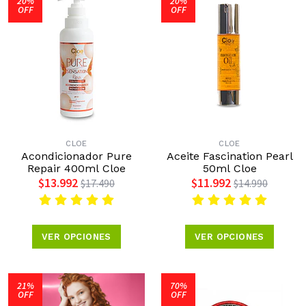
20%
20%
OFF
OFF
CLOE
CLOE
Acondicionador Pure
Aceite Fascination Pearl
Repair 400ml Cloe
50ml Cloe
$13.992
$11.992
$17.490
$14.990
VER OPCIONES
VER OPCIONES
21%
70%
OFF
OFF