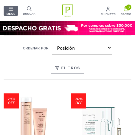
0
MENU
BUSCAR
CLIENTES
CARRO
ORDENAR POR
FILTROS
20%
20%
OFF
OFF