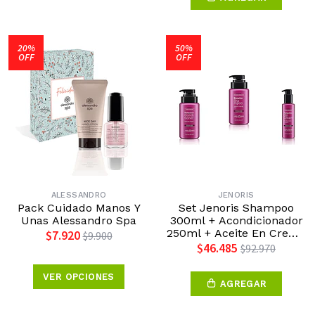
20%
50%
OFF
OFF
ALESSANDRO
JENORIS
Pack Cuidado Manos Y
Set Jenoris Shampoo
Unas Alessandro Spa
300ml + Acondicionador
250ml + Aceite En Crema
$7.920
$9.900
150ml
$46.485
$92.970
VER OPCIONES
AGREGAR