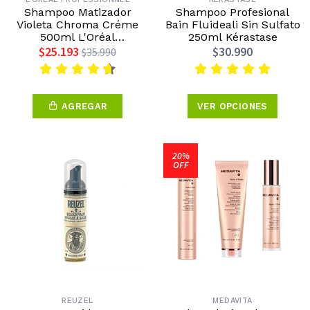
Shampoo Matizador
Shampoo Profesional
Violeta Chroma Créme
Bain Fluideali Sin Sulfato
500ml L'Oréal
250ml Kérastase
Professionnel
$25.193
$30.990
$35.990
AGREGAR
VER OPCIONES
20%
OFF
REUZEL
MEDAVITA