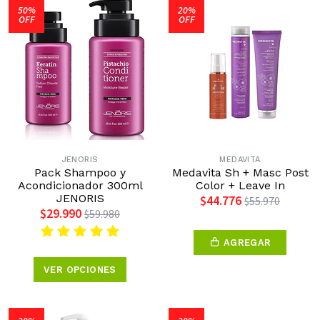
50%
20%
OFF
OFF
JENORIS
MEDAVITA
Pack Shampoo y
Medavita Sh + Masc Post
Acondicionador 300ml
Color + Leave In
JENORIS
$44.776
$55.970
$29.990
$59.980
AGREGAR
VER OPCIONES