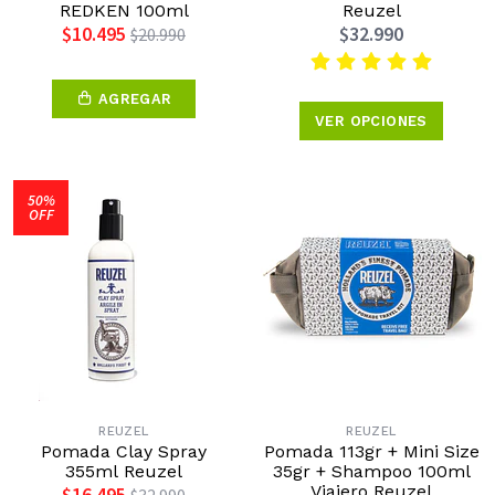
REDKEN 100ml
Reuzel
$10.495
$32.990
$20.990
AGREGAR
VER OPCIONES
50%
OFF
REUZEL
REUZEL
Pomada Clay Spray
Pomada 113gr + Mini Size
355ml Reuzel
35gr + Shampoo 100ml
Viajero Reuzel