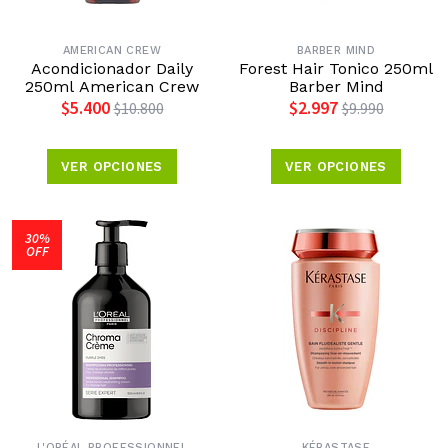
AMERICAN CREW
BARBER MIND
Acondicionador Daily
Forest Hair Tonico 250ml
250ml American Crew
Barber Mind
$5.400
$2.997
$10.800
$9.990
VER OPCIONES
VER OPCIONES
30%
OFF
L'ORÉAL PROFESSIONNEL
KÉRASTASE