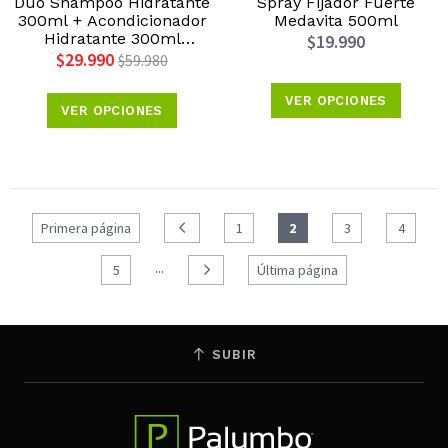
Duo Shampoo Hidratante
Spray Fijador Fuerte
300ml + Acondicionador
Medavita 500ml
Hidratante 300ml
$19.990
Keratherapy
$29.990
$59.980
VER OPCIONES
VER OPCIONES
Primera página
1
2
3
4
...
5
Última página
SUBIR