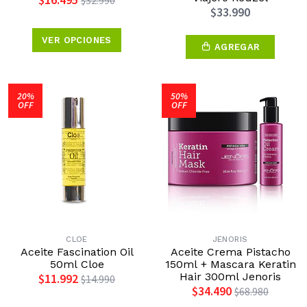
$16.495
$32.990
$33.990
VER OPCIONES
AGREGAR
20%
50%
OFF
OFF
CLOE
JENORIS
Aceite Fascination Oil
Aceite Crema Pistacho
50ml Cloe
150ml + Mascara Keratin
Hair 300ml Jenoris
$11.992
$14.990
$34.490
$68.980