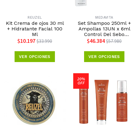
REUZEL
MEDAVITA
Kit Crema de ojos 30 ml
Set Shampoo 250ml +
+ Hidratante Facial 100
Ampollas 13UN x 6ml
Ml
Control Del Sebo
Medavita
$10.197
$46.384
$33.990
$57.980
VER OPCIONES
VER OPCIONES
20%
OFF