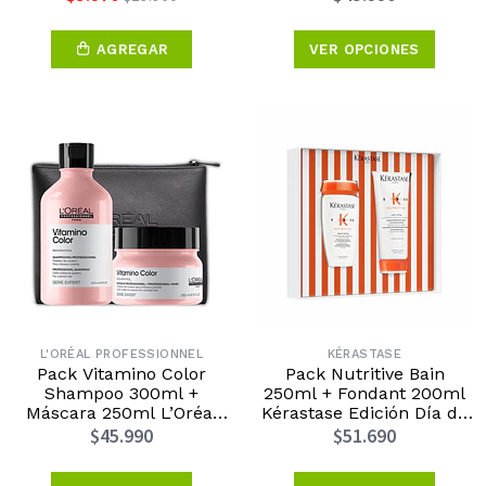
de la Madre 2026
AGREGAR
VER OPCIONES
L'ORÉAL PROFESSIONNEL
KÉRASTASE
Pack Vitamino Color
Pack Nutritive Bain
Shampoo 300ml +
250ml + Fondant 200ml
Máscara 250ml L’Oréal
Kérastase Edición Día de
Professionnel Edición Día
la Madre 2026
$45.990
$51.690
de la Madre 2026