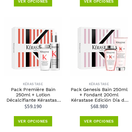
VER OPCIONES
VER OPCIONES
KÉRASTASE
KÉRASTASE
Pack Première Bain
Pack Genesis Bain 250ml
250ml + Lotion
+ Fondant 200ml
Décalcifiante Kérastase
Kérastase Edición Día de
Edición Día de la Madre
la Madre 2026
$59.190
$68.980
2026
VER OPCIONES
VER OPCIONES