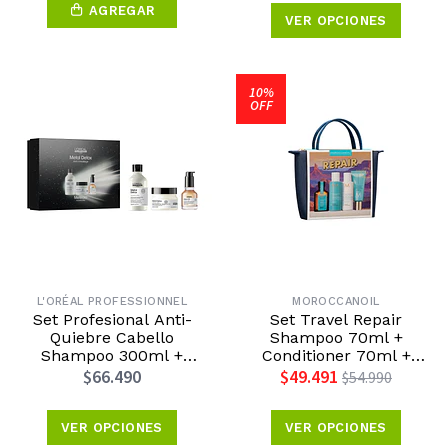
AGREGAR
VER OPCIONES
10%
OFF
L'ORÉAL PROFESSIONNEL
MOROCCANOIL
Set Profesional Anti-
Set Travel Repair
Quiebre Cabello
Shampoo 70ml +
Shampoo 300ml +
Conditioner 70ml +
Máscara 250ml + Aceite
Tratamiento Original
$66.490
$49.491
$54.990
Concentrado 50ml Metal
25ml + Crema de Manos
Detox
40ml Moroccanoil
Edición Día de la Madre
VER OPCIONES
VER OPCIONES
2026