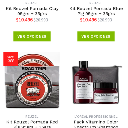
REUZEL
REUZEL
Kit Reuzel Pomada Clay
Kit Reuzel Pomada Blue
95grs + 35grs
Pig 95grs + 35grs
$10.496
$10.496
$20.993
$20.993
VER OPCIONES
VER OPCIONES
50%
OFF
REUZEL
L'ORÉAL PROFESSIONNEL
Kit Reuzel Pomada Red
Pack Vitamino Color
Pig 95grs + 35grs
Spectrum Shampoo