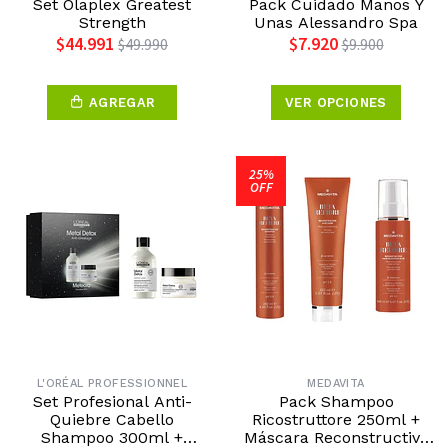
Set Olaplex Greatest
Pack Cuidado Manos Y
Strength
Unas Alessandro Spa
$44.991
$7.920
$49.990
$9.900
AGREGAR
VER OPCIONES
25%
OFF
L'ORÉAL PROFESSIONNEL
MEDAVITA
Set Profesional Anti-
Pack Shampoo
Quiebre Cabello
Ricostruttore 250ml +
Shampoo 300ml +
Máscara Reconstructiva