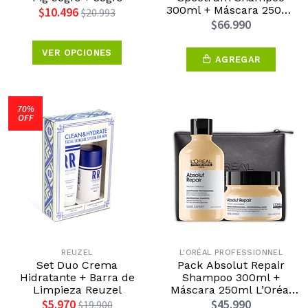
300ml + Máscara 250ml
$10.496
$20.993
L’Oréal Professionnel
$66.990
Edición Día de la Madre
2026
VER OPCIONES
AGREGAR
70%
OFF
REUZEL
L'ORÉAL PROFESSIONNEL
Set Duo Crema
Pack Absolut Repair
Hidratante + Barra de
Shampoo 300ml +
Limpieza Reuzel
Máscara 250ml L’Oréal
Professionnel Edición Día
$5.970
$45.990
$19.900