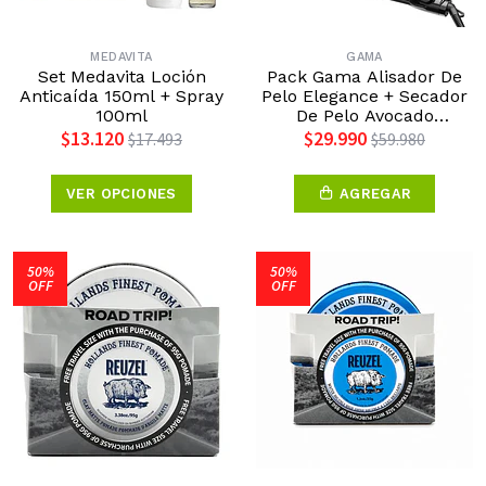
MEDAVITA
GAMA
Set Medavita Loción
Pack Gama Alisador De
Anticaída 150ml + Spray
Pelo Elegance + Secador
100ml
De Pelo Avocado
Macadamia
$13.120
$29.990
$17.493
$59.980
VER OPCIONES
AGREGAR
50%
50%
OFF
OFF