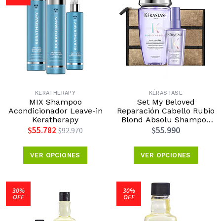
KERATHERAPY
KÉRASTASE
MIX Shampoo
Set My Beloved
Acondicionador Leave-in
Reparación Cabello Rubio
Keratherapy
Blond Absolu Shampoo
250ml + Aceite Huile
$55.782
$55.990
$92.970
50ml Kérastase
VER OPCIONES
VER OPCIONES
30%
30%
OFF
OFF