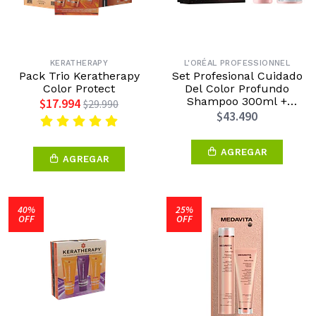
KERATHERAPY
L'ORÉAL PROFESSIONNEL
Pack Trio Keratherapy
Set Profesional Cuidado
Color Protect
Del Color Profundo
Shampoo 300ml +
$17.994
$29.990
Máscara 250ml Vitamino
$43.490
Color
AGREGAR
AGREGAR
40%
25%
OFF
OFF