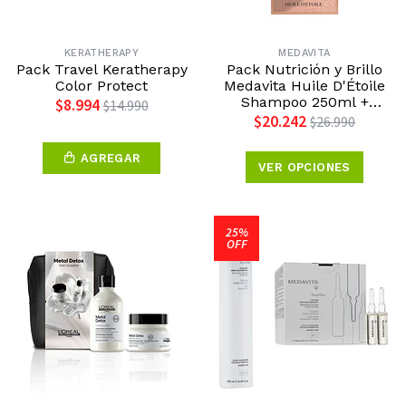
KERATHERAPY
MEDAVITA
Pack Travel Keratherapy
Pack Nutrición y Brillo
Color Protect
Medavita Huile D'Étoile
Shampoo 250ml +
$8.994
$14.990
Máscara 150ml Medavita
$20.242
$26.990
AGREGAR
VER OPCIONES
25%
OFF