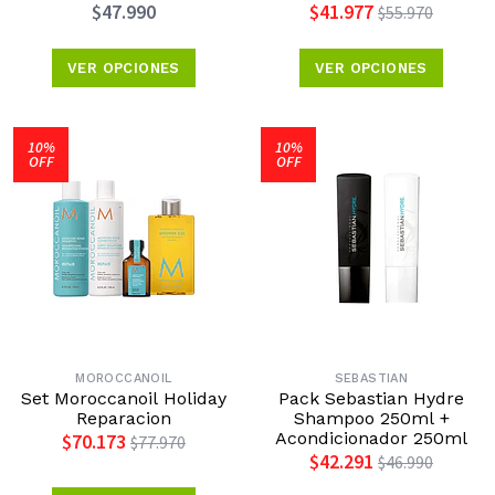
Máscara 250ml Metal
150ml + Leave In
$47.990
$41.977
$55.970
Detox
Reconstrucción 150ml
Medavita
VER OPCIONES
VER OPCIONES
10%
10%
OFF
OFF
MOROCCANOIL
SEBASTIAN
Set Moroccanoil Holiday
Pack Sebastian Hydre
Reparacion
Shampoo 250ml +
Acondicionador 250ml
$70.173
$77.970
$42.291
$46.990