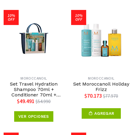
10%
10%
OFF
OFF
MOROCCANOIL
MOROCCANOIL
Set Travel Hydration
Set Moroccanoil Holiday
Shampoo 70ml +
Frizz
Conditioner 70ml +
$70.173
$77.970
Bruma Tratamiento 25ml
$49.491
$54.990
+ Crema de Manos 40ml
Moroccanoil Edición Día
AGREGAR
de la Madre 2026
VER OPCIONES