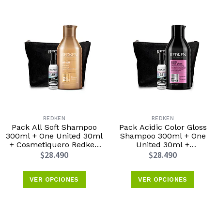
REDKEN
REDKEN
Pack All Soft Shampoo
Pack Acidic Color Gloss
300ml + One United 30ml
Shampoo 300ml + One
+ Cosmetiquero Redken
United 30ml +
Edición Día de las Madres
Cosmetiquero Redken
$28.490
$28.490
2026
Edición Día de las Madres
2026
VER OPCIONES
VER OPCIONES