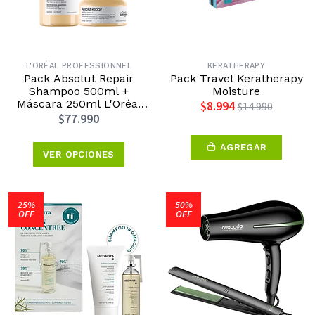
L'ORÉAL PROFESSIONNEL
KERATHERAPY
Pack Absolut Repair
Pack Travel Keratherapy
Shampoo 500ml +
Moisture
Máscara 250ml L'Oréal
$8.994
$14.990
Professionnel
$77.990
AGREGAR
VER OPCIONES
25%
50%
OFF
OFF