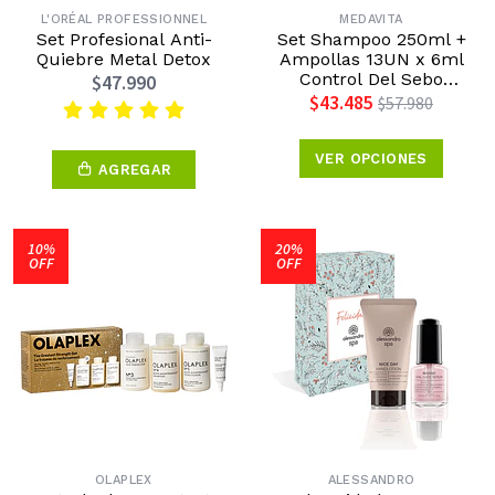
L'ORÉAL PROFESSIONNEL
MEDAVITA
Set Profesional Anti-
Set Shampoo 250ml +
Quiebre Metal Detox
Ampollas 13UN x 6ml
Control Del Sebo
$47.990
Medavita
$43.485
$57.980
VER OPCIONES
AGREGAR
10%
20%
OFF
OFF
OLAPLEX
ALESSANDRO