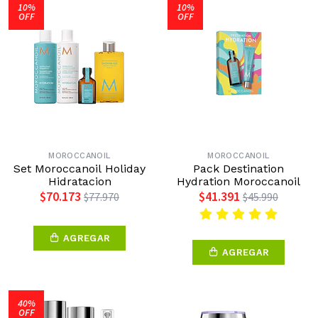
10%
10%
OFF
OFF
MOROCCANOIL
MOROCCANOIL
Set Moroccanoil Holiday
Pack Destination
Hidratacion
Hydration Moroccanoil
$70.173
$41.391
$77.970
$45.990
AGREGAR
AGREGAR
40%
OFF