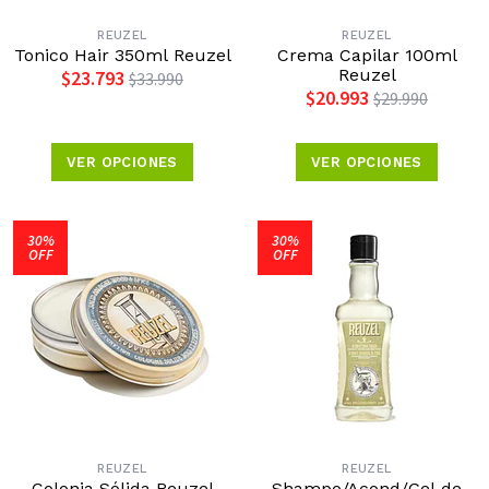
REUZEL
REUZEL
Tonico Hair 350ml Reuzel
Crema Capilar 100ml
Reuzel
$23.793
$33.990
$20.993
$29.990
VER OPCIONES
VER OPCIONES
30%
30%
OFF
OFF
REUZEL
REUZEL
Colonia Sólida Reuzel
Shampo/Acond/Gel de