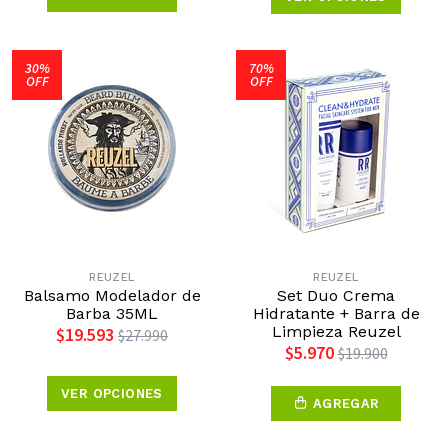
30%
70%
OFF
OFF
REUZEL
REUZEL
Balsamo Modelador de
Set Duo Crema
Barba 35ML
Hidratante + Barra de
Limpieza Reuzel
$19.593
$27.990
$5.970
$19.900
VER OPCIONES
AGREGAR