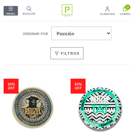
0
MENU
BUSCAR
CLIENTES
CARRO
ORDENAR POR
FILTROS
30%
50%
OFF
OFF