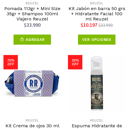
REUZEL
REUZEL
Pomada 113gr + Mini Size
Kit Jabón en barra 50 grs
35gr + Shampoo 100ml
+ Hidratante Facial 100
Viajero Reuzel
ml Reuzel
$33.990
$10.197
$33.990
AGREGAR
VER OPCIONES
70%
30%
OFF
OFF
REUZEL
REUZEL
Kit Crema de ojos 30 ml
Espuma Hidratante de