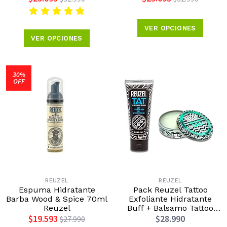
VER OPCIONES
VER OPCIONES
30%
OFF
REUZEL
REUZEL
Espuma Hidratante
Pack Reuzel Tattoo
Barba Wood & Spice 70ml
Exfoliante Hidratante
Reuzel
Buff + Balsamo Tattoo
Reuzel
$19.593
$28.990
$27.990