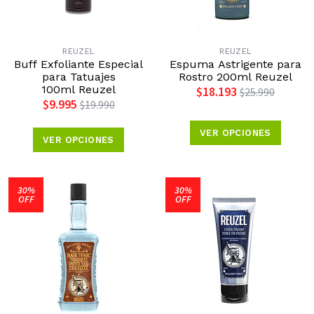
REUZEL
REUZEL
Buff Exfoliante Especial
Espuma Astrigente para
para Tatuajes
Rostro 200ml Reuzel
100ml Reuzel
$18.193
$25.990
$9.995
$19.990
VER OPCIONES
VER OPCIONES
30%
30%
OFF
OFF