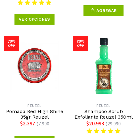
AGREGAR
VER OPCIONES
70%
30%
OFF
OFF
REUZEL
REUZEL
Pomada Red High Shine
Shampoo Scrub
35gr Reuzel
Exfoliante Reuzel 350ml
$2.397
$20.993
$7.990
$29.990