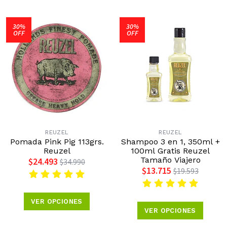
30%
30%
OFF
OFF
REUZEL
REUZEL
Pomada Pink Pig 113grs.
Shampoo 3 en 1, 350ml +
Reuzel
100ml Gratis Reuzel
Tamaño Viajero
$24.493
$34.990
$13.715
$19.593
VER OPCIONES
VER OPCIONES