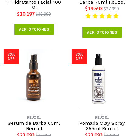
+ Hidratante Facial 100
Barba 70ml Reuzel
Ml
$19.593
$27.990
$10.197
$33.990
VER OPCIONES
VER OPCIONES
30%
30%
OFF
OFF
REUZEL
REUZEL
Serum de Barba 60ml
Pomada Clay Spray
Reuzel
355ml Reuzel
$23.093
$23.093
$32.990
$32.990