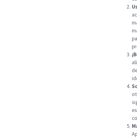
Us
ac
ma
má
pa
pr
¡B
al
de
id
So
ot
si
es
c
M
Ap