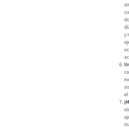
an
cu
do
dí
y 
ej
ac
ac
Un
ca
mu
vi
el
¡M
vi
aj
má