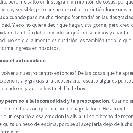
 día, pero me salto en Instagram un montón de cosas, porqu
soy muy sensible, pero me he descubierto sintiéndome más a
rada cuando paso mucho tiempo ‘centrada’ en las desgracias
dad. Y eso no quiere decir que haga vista gorda, pero creo 
idado también debe considerar qué consumimos y cuánta
ad. No solo el alimento es nutrición, es también todo lo que
 forma ingresa en nosotros.
onar el autocuidado
volver a nuestro centro entonces? De las cosas que he apr
experiencia y gracias a la sicoterapia, rescato algunos punto
oniendo en práctica hasta el día de hoy:
y permiso a la incomodidad y la preocupación.
Cuando s
obio por la razón que sea, no me hago la loca. He aprendido
rle un espacio a esa emoción la alivia. El solo hecho de reco
 quita un peso de encima, porque al aceptarla dejo de lucha
ntra ella.