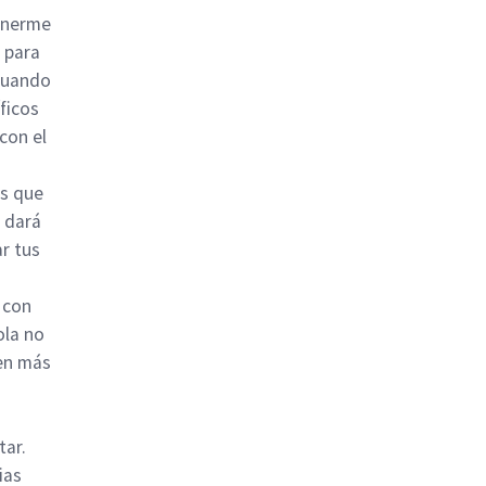
enerme
 para
cuando
ficos
con el
es que
e dará
r tus
 con
ola no
ien más
ar.
ias