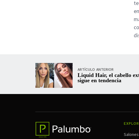
te
en
má
co
di
ARTÍCULO ANTERIOR
Liquid Hair, el cabello ex
sigue en tendencia
EXPLOR
Salones