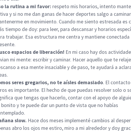
o la rutina a mi favor:
respeto mis horarios, intento mant
tiva y si no me dan ganas de hacer deportes salgo a caminar
ntenerme en movimiento. Cuando me siento estresada es 
s tiempo de doy: para leer, para descansar y horarios especí
ra trabajar. Esa estructura me centra y mantiene conectada 
esente.
usco espacios de liberación!
En mi caso hay dos actividad
ivian mi mente: escribir y caminar. Hacer aquello que te relaj
scanso a esa mente insaciable y de paso, te ayudará a aclara
eas.
mos seres gregarios, no te aísles demasiado
. El contacto
ros es importante. El hecho de que puedas resolver solo o s
gnifica que tengas que hacerlo, contar con el apoyo de algu
 bonito y te puede dar un punto de vista que no habías
ontemplado.
añana slow.
Hace dos meses implementé cambios al despert
enas abro los ojos me estiro, miro a mi alrededor y doy grac