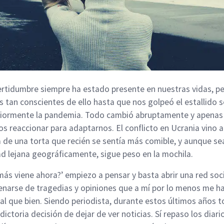
ertidumbre siempre ha estado presente en nuestras vidas, p
 tan conscientes de ello hasta que nos golpeó el estallido s
iormente la pandemia. Todo cambió abruptamente y apenas
s reaccionar para adaptarnos. El conflicto en Ucrania vino a 
 de una torta que recién se sentía más comible, y aunque se
ad lejana geográficamente, sigue peso en la mochila.
más viene ahora?’ empiezo a pensar y basta abrir una red soc
lenarse de tragedias y opiniones que a mí por lo menos me h
l que bien. Siendo periodista, durante estos últimos años t
dictoria decisión de dejar de ver noticias. Sí repaso los diari