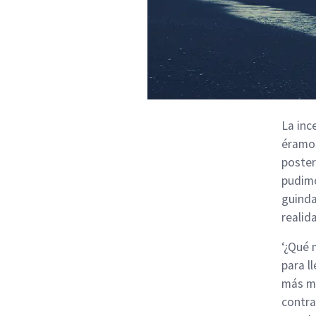
La inc
éramos
poster
pudimo
guinda
realid
‘¿Qué 
para l
más ma
contra