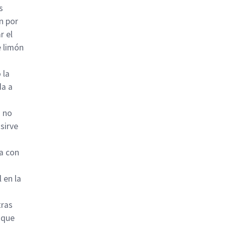
s
n por
r el
 limón
 la
da a
a no
sirve
a con
 en la
tras
 que