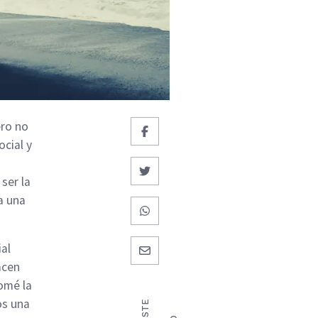
ero no
ocial y
ser la
a una
ial
acen
omé la
os una