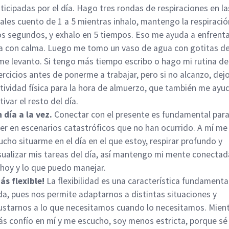
ticipadas por el día. Hago tres rondas de respiraciones en la
ales cuento de 1 a 5 mientras inhalo, mantengo la respiració
s segundos, y exhalo en 5 tiempos. Eso me ayuda a enfrenta
a con calma. Luego me tomo un vaso de agua con gotitas de
me levanto. Si tengo más tiempo escribo o hago mi rutina de
ercicios antes de ponerme a trabajar, pero si no alcanzo, dejo
tividad física para la hora de almuerzo, que también me ayu
tivar el resto del día.
 día a la vez.
Conectar con el presente es fundamental par
er en escenarios catastróficos que no han ocurrido. A mí me 
cho situarme en el día en el que estoy, respirar profundo y
sualizar mis tareas del día, así mantengo mi mente conectad
 hoy y lo que puedo manejar.
ás flexible!
La flexibilidad es una característica fundamental
da, pues nos permite adaptarnos a distintas situaciones y
ustarnos a lo que necesitamos cuando lo necesitamos. Mien
s confío en mí y me escucho, soy menos estricta, porque sé