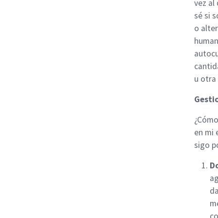
vez al
sé si 
o alte
humani
autocu
cantid
u otra
Gesti
¿Cómo 
en mi 
sigo p
Do
ag
da
me
co