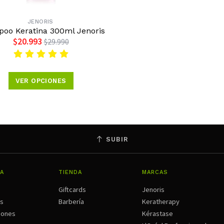
JENORIS
oo Keratina 300ml Jenoris
$20.993
$29.990
VER OPCIONES
SUBIR
A
TIENDA
MARCAS
Giftcards
Jenoris
os
Barbería
Keratherapy
iones
Kérastase