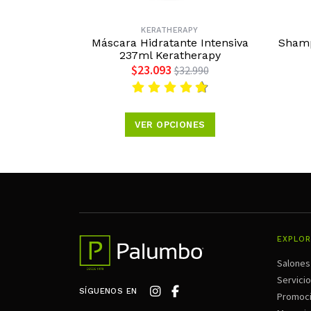
KERATHERAPY
Máscara Hidratante Intensiva
Shamp
237ml Keratherapy
$23.093
$32.990
VER OPCIONES
EXPLOR
Salones
Servici
SÍGUENOS EN
Promoc