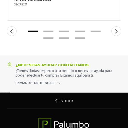
02-03-2024
¿NECESITAS AYUDA? CONTÁCTANOS
¿Tienes dudas respecto a tu pedido o necesitas ayuda para
poder efectuar tu compra? Estamos aquí para ti.
ENVÍANOS UN MENSAJE
LA CADENA DE PELUQUERÍAS MÁS GRANDE DE CHILE
SUBIR