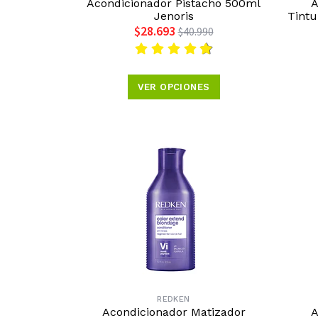
Acondicionador Pistacho 500ml
A
Jenoris
Tintu
$28.693
$40.990
VER OPCIONES
REDKEN
Acondicionador Matizador
A