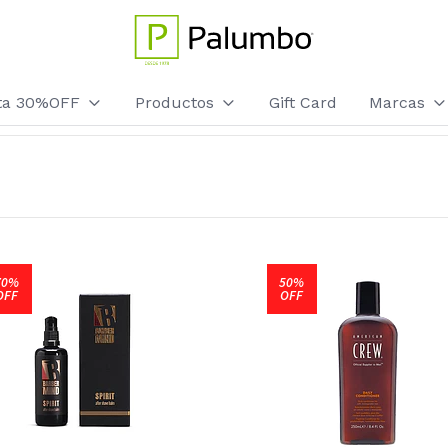
sta 30%OFF
Productos
Gift Card
Marcas
70%
50%
OFF
OFF