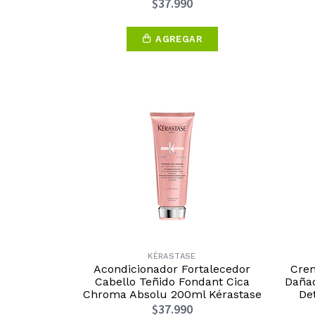
$37.990
AGREGAR
KÉRASTASE
Acondicionador Fortalecedor
Crem
Cabello Teñido Fondant Cica
Dañad
Chroma Absolu 200ml Kérastase
Det
$37.990