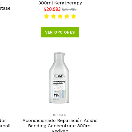
t
300ml Keratherapy
stase
$20.993
$29.990
VER OPCIONES
REDKEN
dor
Acondicionado Reparación Acidic
anoil
Bonding Concentrate 300ml
Redken