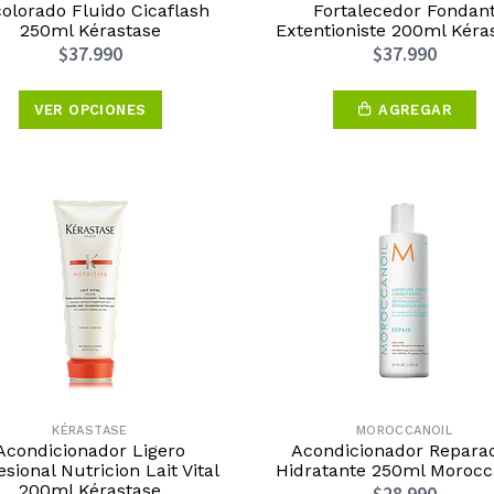
olorado Fluido Cicaflash
Fortalecedor Fondan
250ml Kérastase
Extentioniste 200ml Kéra
$37.990
$37.990
VER OPCIONES
AGREGAR
KÉRASTASE
MOROCCANOIL
Acondicionador Ligero
Acondicionador Repara
esional Nutricion Lait Vital
Hidratante 250ml Morocc
200ml Kérastase