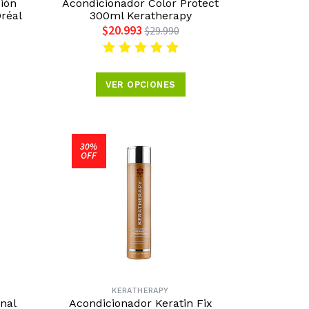
ión
Acondicionador Color Protect
réal
300ml Keratherapy
$20.993
$29.990
VER OPCIONES
30%
OFF
KERATHERAPY
nal
Acondicionador Keratin Fix