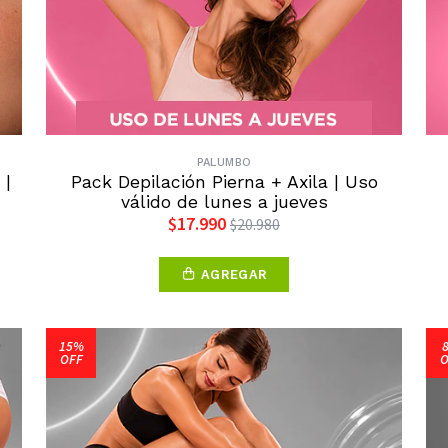
PALUMBO
 |
Pack Depilación Pierna + Axila | Uso
válido de lunes a jueves
$17.990
$20.980
AGREGAR
15%
OFF
O