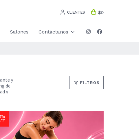
CLIENTES
$0
Salones
Contáctanos
iante y
FILTROS
ing de
ad y
7%
FF