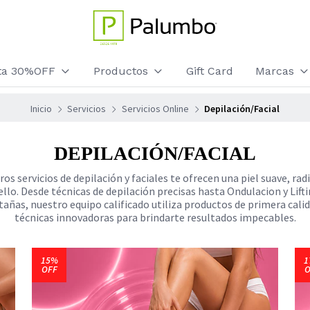
sta 30%OFF
Productos
Gift Card
Marcas
Inicio
Servicios
Servicios Online
Depilación/Facial
DEPILACIÓN/FACIAL
os servicios de depilación y faciales te ofrecen una piel suave, rad
ello. Desde técnicas de depilación precisas hasta Ondulacion y Lift
tañas, nuestro equipo calificado utiliza productos de primera calid
técnicas innovadoras para brindarte resultados impecables.
15%
1
OFF
O