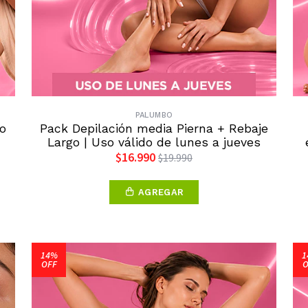
PALUMBO
o
Pack Depilación media Pierna + Rebaje
Largo | Uso válido de lunes a jueves
$16.990
$19.990
AGREGAR
14%
1
OFF
O