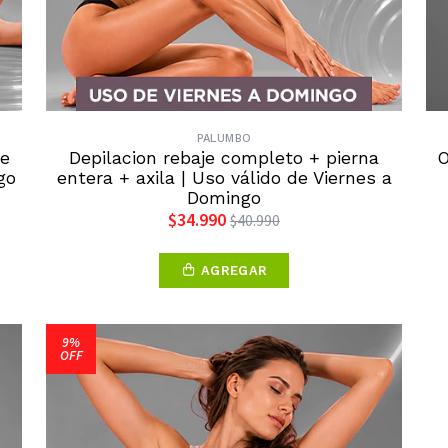
PALUMBO
je
Depilacion rebaje completo + pierna
O
go
entera + axila | Uso válido de Viernes a
Domingo
$34.990
$40.990
AGREGAR
9%
OFF