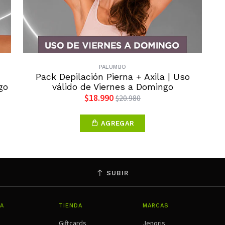
PALUMBO
Pack Depilación Pierna + Axila | Uso
go
válido de Viernes a Domingo
$18.990
$20.980
AGREGAR
SUBIR
A
TIENDA
MARCAS
Giftcards
Jenoris