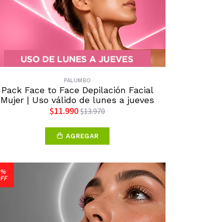
PALUMBO
Pack Face to Face Depilación Facial
Mujer | Uso válido de lunes a jueves
$11.990
$13.970
AGREGAR
8%
FF