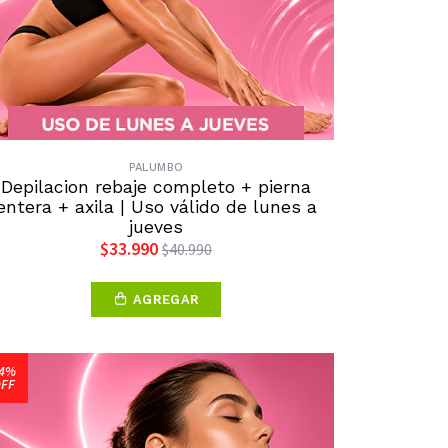
PALUMBO
Depilacion rebaje completo + pierna
entera + axila | Uso válido de lunes a
jueves
$33.990
$40.990
AGREGAR
4%
FF