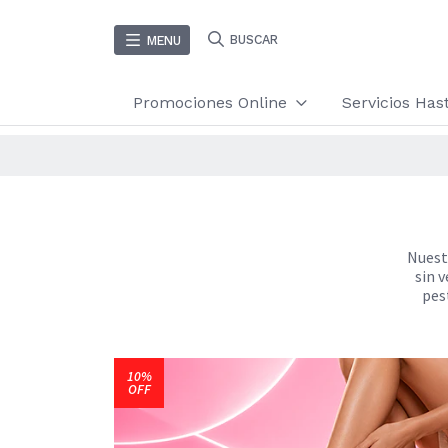
BUSCAR
MENU
Promociones Online
Servicios Ha
Nuestr
sin v
pes
10%
OFF