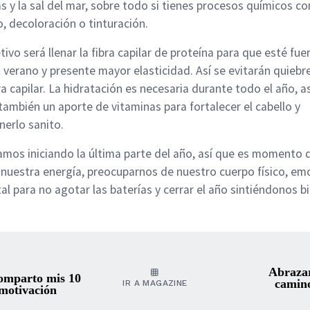
as y la sal del mar, sobre todo si tienes procesos químicos c
o, decoloración o tinturación.
etivo será llenar la fibra capilar de proteína para que esté fue
l verano y presente mayor elasticidad. Así se evitarán quiebr
ra capilar. La hidratación es necesaria durante todo el año, as
ambién un aporte de vitaminas para fortalecer el cabello y
erlo sanito.
amos iniciando la última parte del año, así que es momento 
 nuestra energía, preocuparnos de nuestro cuerpo físico, em
al para no agotar las baterías y cerrar el año sintiéndonos bi
Abrazar
comparto mis 10
camino
IR A MAGAZINE
 motivación