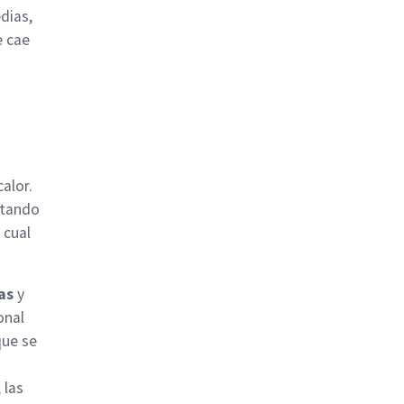
dias,
e cae
a
alor.
ntando
 cual
as
y
onal
que se
 las