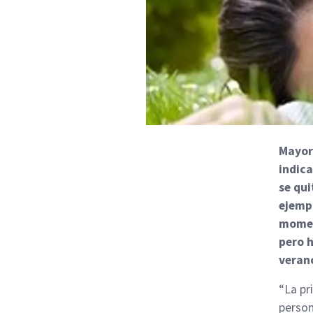
Mayor
indica
se qui
ejempl
momen
pero h
veran
“La pr
person