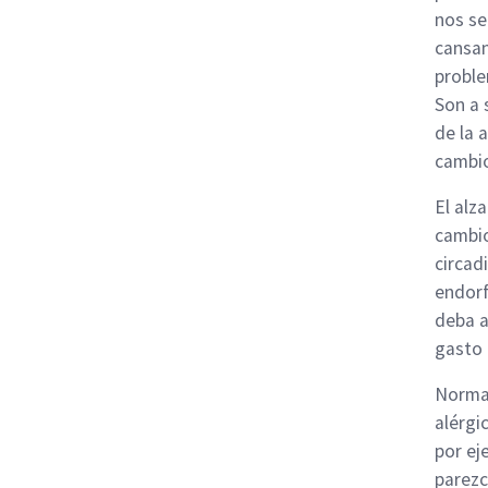
nos se
cansan
proble
Son a 
de la 
cambio
El alz
cambio
circad
endorf
deba a
gasto 
Normal
alérgi
por ej
parezc