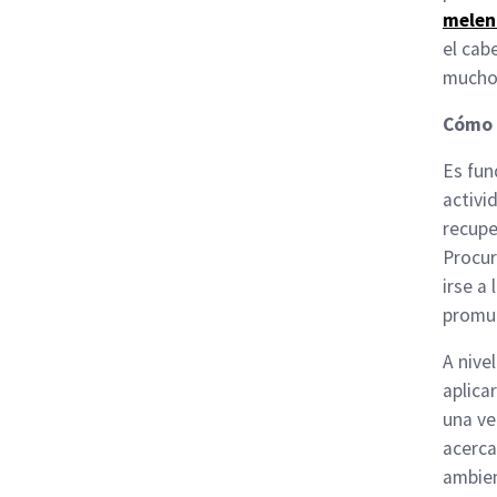
melen
el cab
mucho
Cómo 
Es fun
activi
recupe
Procur
irse a
promue
A nivel
aplica
una ve
acerca
ambien