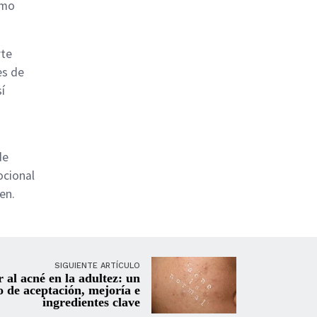
omo
rte
es de
í
de
ocional
en.
SIGUIENTE ARTÍCULO
 al acné en la adultez: un
 de aceptación, mejoría e
ingredientes clave