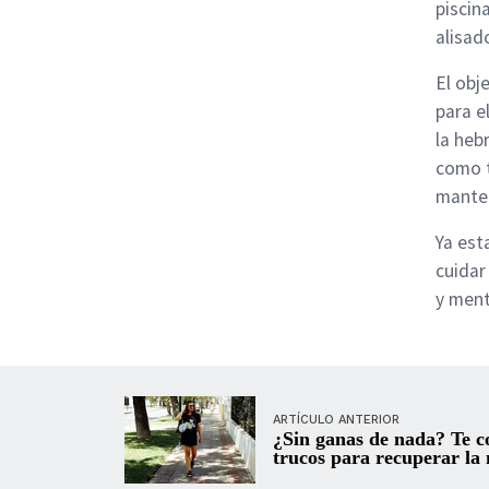
piscin
alisad
El obj
para e
la heb
como t
manten
Ya est
cuidar
y ment
ARTÍCULO ANTERIOR
¿Sin ganas de nada? Te 
trucos para recuperar la