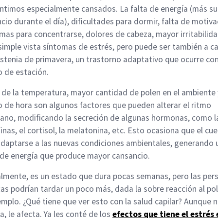
ntimos especialmente cansados. La falta de energía (más s
cio durante el día), dificultades para dormir, falta de motiva
mas para concentrarse, dolores de cabeza, mayor irritabilid
simple vista síntomas de estrés, pero puede ser también a c
astenia de primavera, un trastorno adaptativo que ocurre con
 de estación.
a de la temperatura, mayor cantidad de polen en el ambiente 
 de hora son algunos factores que pueden alterar el ritmo
iano, modificando la secreción de algunas hormonas, como l
inas, el cortisol, la melatonina, etc. Esto ocasiona que el cu
daptarse a las nuevas condiciones ambientales, generando 
de energía que produce mayor cansancio.
mente, es un estado que dura pocas semanas, pero las per
cas podrían tardar un poco más, dada la sobre reacción al pol
emplo. ¿Qué tiene que ver esto con la salud capilar? Aunque n
a, le afecta. Ya les conté de los
efectos que tiene el estrés 