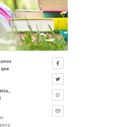
gunos
 que
emia,
l
as
época