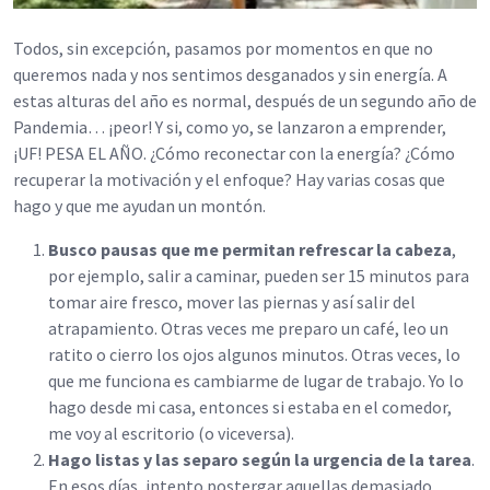
Todos, sin excepción, pasamos por momentos en que no
queremos nada y nos sentimos desganados y sin energía. A
estas alturas del año es normal, después de un segundo año de
Pandemia… ¡peor! Y si, como yo, se lanzaron a emprender,
¡UF! PESA EL AÑO. ¿Cómo reconectar con la energía? ¿Cómo
recuperar la motivación y el enfoque? Hay varias cosas que
hago y que me ayudan un montón.
Busco pausas que me permitan refrescar la cabeza
,
por ejemplo, salir a caminar, pueden ser 15 minutos para
tomar aire fresco, mover las piernas y así salir del
atrapamiento. Otras veces me preparo un café, leo un
ratito o cierro los ojos algunos minutos. Otras veces, lo
que me funciona es cambiarme de lugar de trabajo. Yo lo
hago desde mi casa, entonces si estaba en el comedor,
me voy al escritorio (o viceversa).
Hago listas y las separo según la urgencia de la tarea
.
En esos días, intento postergar aquellas demasiado