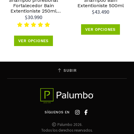
Shampoo profesional
Shampoo Bain
Fortalecedor Bain
Extentioniste 500ml
Extentioniste 250ml
$43.490
Kérastase
$30.990
VER OPCIONES
VER OPCIONES
SUBIR
SÍGUENOS EN
Palumbo 2026.
Todos los derechos reservados.