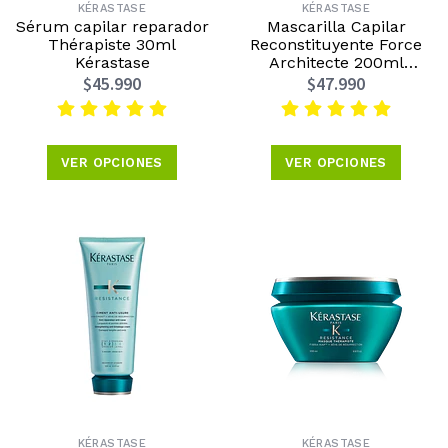
KÉRASTASE
KÉRASTASE
Sérum capilar reparador
Mascarilla Capilar
Thérapiste 30ml
Reconstituyente Force
Kérastase
Architecte 200ml
Kérastase
$45.990
$47.990
VER OPCIONES
VER OPCIONES
KÉRASTASE
KÉRASTASE