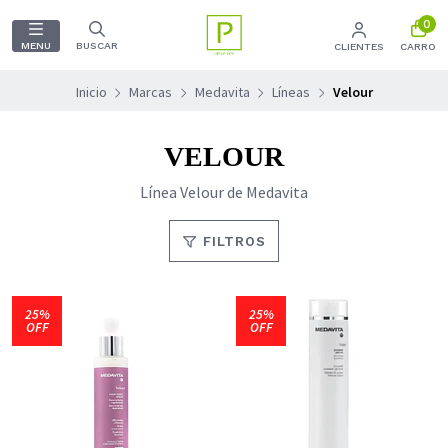
0
MENU
BUSCAR
CLIENTES
CARRO
Inicio
Marcas
Medavita
Líneas
Velour
VELOUR
Línea Velour de Medavita
FILTROS
25%
25%
OFF
OFF