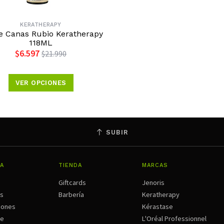
KERATHERAPY
e Canas Rubio Keratherapy
118ML
$6.597
$21.990
VER OPCIONES
SUBIR
A
TIENDA
MARCAS
Giftcards
Jenoris
os
Barbería
Keratherapy
iones
Kérastase
ne
L'Oréal Professionnel