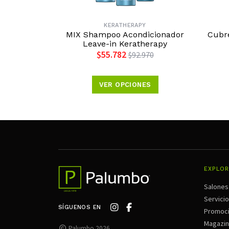
KERATHERAPY
MIX Shampoo Acondicionador
Cubr
Leave-in Keratherapy
$55.782
$92.970
VER OPCIONES
EXPLOR
Salones
Servici
SÍGUENOS EN
Promoc
Magazi
Palumbo 2026.