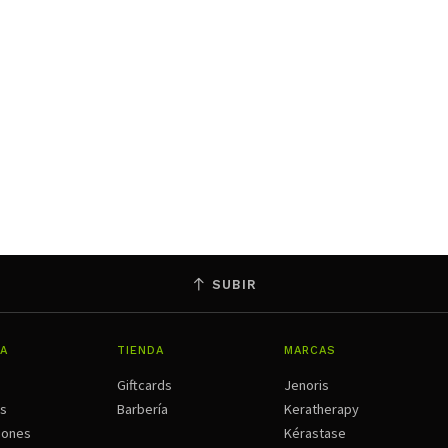
SUBIR
A
TIENDA
MARCAS
Giftcards
Jenoris
os
Barbería
Keratherapy
iones
Kérastase