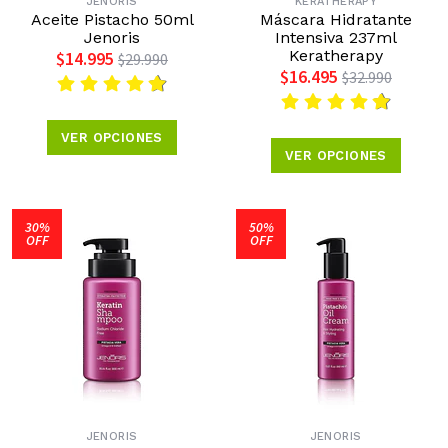
JENORIS
KERATHERAPY
Aceite Pistacho 50ml
Máscara Hidratante
Jenoris
Intensiva 237ml
Keratherapy
$14.995
$29.990
$16.495
$32.990
VER OPCIONES
VER OPCIONES
30%
50%
OFF
OFF
JENORIS
JENORIS