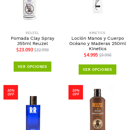
REUZEL
KINETICS
Pomada Clay Spray
Loción Manos y Cuerpo
355ml Reuzel
Océano y Maderas 250ml
Kinetics
$23.093
$32.990
$4.995
$9.990
VER OPCIONES
VER OPCIONES
30%
30%
OFF
OFF