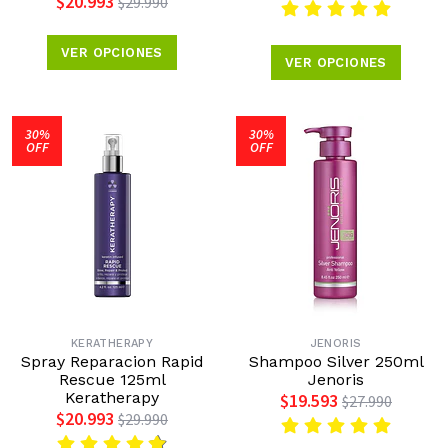
$20.993
$29.990
VER OPCIONES
VER OPCIONES
30%
30%
OFF
OFF
KERATHERAPY
JENORIS
Spray Reparacion Rapid
Shampoo Silver 250ml
Rescue 125ml
Jenoris
Keratherapy
$19.593
$27.990
$20.993
$29.990