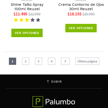
REUZEL
REUZEL
Shine Tatto Spray
Crema Contorno de Ojos
100ml Reuzel
30ml Reuzel
$11.495
$18.193
$22.990
$25.990
VER OPCIONES
VER OPCIONES
1
2
3
4
Última página
SUBIR