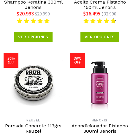
Shampoo Keratina 300ml
Aceite Crema Pistacho
Jenoris
150ml Jenoris
$20.993
$16.495
$29.990
$32.990
VER OPCIONES
VER OPCIONES
30%
30%
OFF
OFF
REUZEL
JENORIS
Pomada Concrete 113grs
Acondicionador Pistacho
Reuzel
300ml Jenoris