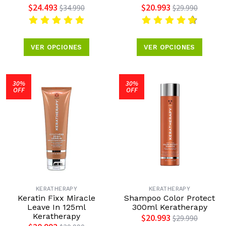
$24.493
$20.993
$34.990
$29.990
VER OPCIONES
VER OPCIONES
30%
30%
OFF
OFF
KERATHERAPY
KERATHERAPY
Keratin Fixx Miracle
Shampoo Color Protect
Leave In 125ml
300ml Keratherapy
Keratherapy
$20.993
$29.990