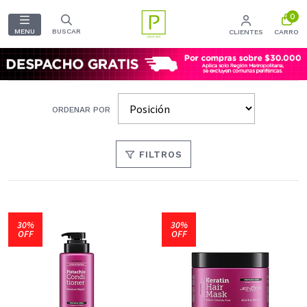
0
MENU
BUSCAR
CLIENTES
CARRO
ORDENAR POR
FILTROS
30%
30%
OFF
OFF