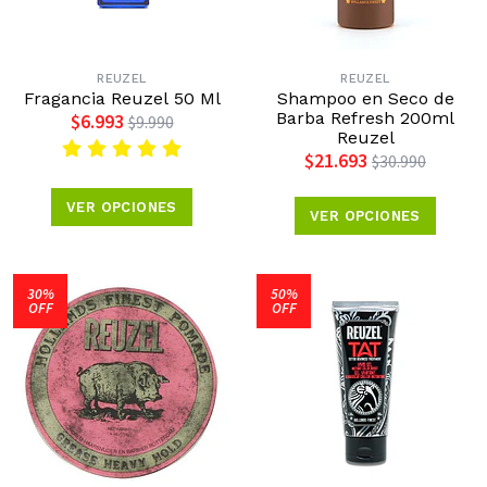
REUZEL
REUZEL
Fragancia Reuzel 50 Ml
Shampoo en Seco de
Barba Refresh 200ml
$6.993
$9.990
Reuzel
$21.693
$30.990
VER OPCIONES
VER OPCIONES
30%
50%
OFF
OFF