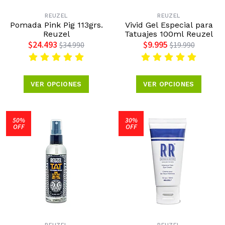
REUZEL
REUZEL
Pomada Pink Pig 113grs.
Vivid Gel Especial para
Reuzel
Tatuajes 100ml Reuzel
$24.493
$9.995
$34.990
$19.990
VER OPCIONES
VER OPCIONES
50%
30%
OFF
OFF