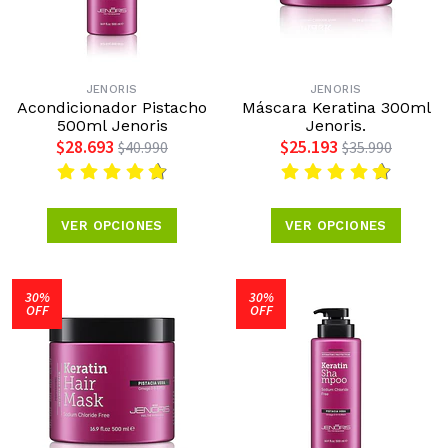
JENORIS
JENORIS
Acondicionador Pistacho
Máscara Keratina 300ml
500ml Jenoris
Jenoris.
$28.693
$25.193
$40.990
$35.990
VER OPCIONES
VER OPCIONES
30%
30%
OFF
OFF