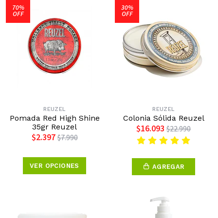
70%
30%
OFF
OFF
REUZEL
REUZEL
Pomada Red High Shine
Colonia Sólida Reuzel
35gr Reuzel
$16.093
$22.990
$2.397
$7.990
VER OPCIONES
AGREGAR