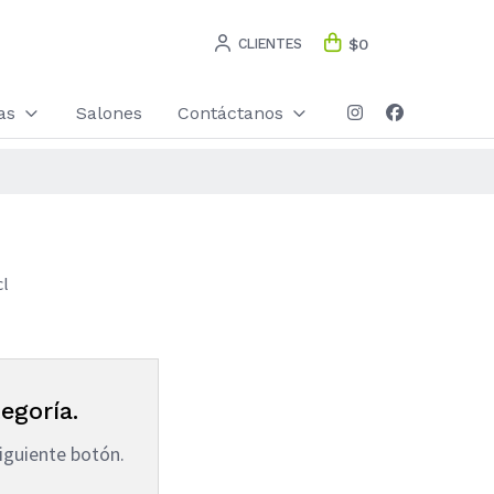
CLIENTES
$0
as
Salones
Contáctanos
cl
egoría.
iguiente botón.