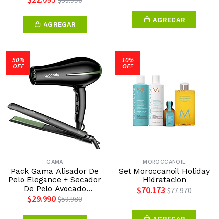
$22.093
$33.990
AGREGAR
AGREGAR
50%
10%
OFF
OFF
GAMA
MOROCCANOIL
Pack Gama Alisador De
Set Moroccanoil Holiday
Pelo Elegance + Secador
Hidratacion
De Pelo Avocado
$70.173
$77.970
Macadamia
$29.990
$59.980
AGREGAR