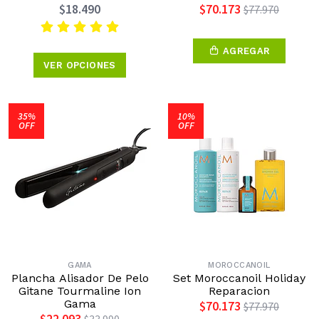
$18.490
$70.173
$77.970
AGREGAR
VER OPCIONES
35%
10%
OFF
OFF
GAMA
MOROCCANOIL
Plancha Alisador De Pelo
Set Moroccanoil Holiday
Gitane Tourmaline Ion
Reparacion
Gama
$70.173
$77.970