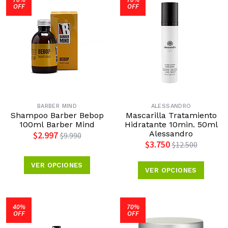
OFF
OFF
BARBER MIND
ALESSANDRO
Shampoo Barber Bebop
Mascarilla Tratamiento
100ml Barber Mind
Hidratante 10min. 50ml
Alessandro
$2.997
$9.990
$3.750
$12.500
VER OPCIONES
VER OPCIONES
40%
70%
OFF
OFF