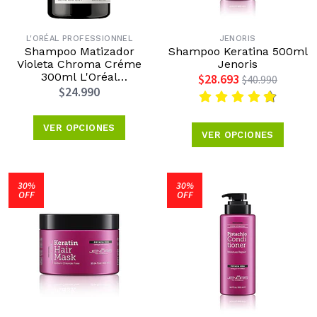
L'ORÉAL PROFESSIONNEL
JENORIS
Shampoo Matizador
Shampoo Keratina 500ml
Violeta Chroma Créme
Jenoris
300ml L'Oréal
$28.693
$40.990
Professionnel
$24.990
VER OPCIONES
VER OPCIONES
30%
30%
OFF
OFF