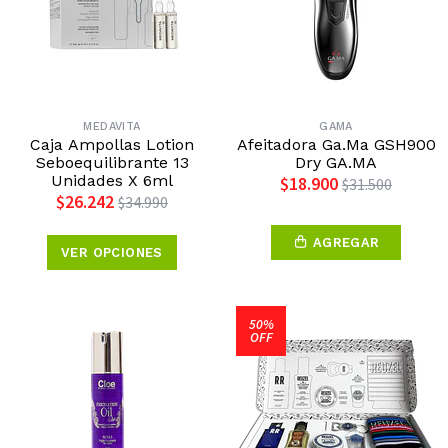
MEDAVITA
GAMA
Caja Ampollas Lotion
Afeitadora Ga.Ma GSH900
Seboequilibrante 13
Dry GA.MA
Unidades X 6ml
$18.900
$31.500
$26.242
$34.990
AGREGAR
VER OPCIONES
50%
OFF