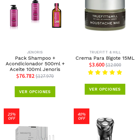
JENORIS
TRUEFITT & HILL
Pack Shampoo +
Crema Para Bigote 15ML
Acondicionador 500ml +
$3.600
$12.000
Aceite 100ml Jenoris
$76.782
$127.970
VER OPCIONES
VER OPCIONES
25%
40%
OFF
OFF