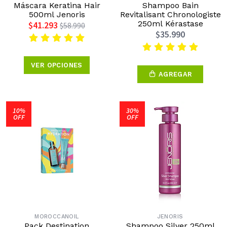
Máscara Keratina Hair
Shampoo Bain
500ml Jenoris
Revitalisant Chronologiste
250ml Kérastase
$41.293
$58.990
$35.990
VER OPCIONES
AGREGAR
10%
30%
OFF
OFF
MOROCCANOIL
JENORIS
Pack Destination
Shampoo Silver 250ml