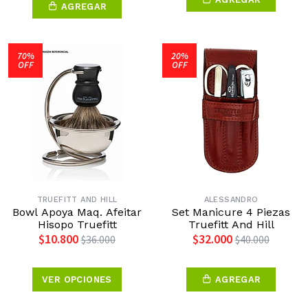
AGREGAR
70%
20%
OFF
OFF
TRUEFITT AND HILL
ALESSANDRO
Bowl Apoya Maq. Afeitar
Set Manicure 4 Piezas
Hisopo Truefitt
Truefitt And Hill
$10.800
$32.000
$36.000
$40.000
VER OPCIONES
AGREGAR