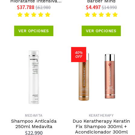
Hidratante Intensiva
Barber Mind
237ml Keratherapy
$37.788
$4.497
$62.980
$14.990
VER OPCIONES
VER OPCIONES
40%
OFF
MEDAVITA
KERATHERAPY
Shampoo Anticaída
Duo Keratherapy Keratin
250ml Medavita
Fix Shampoo 300ml +
Acondicionador 300ml
$22.990