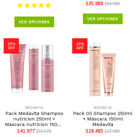
$35.988
$59.980
VER OPCIONES
VER OPCIONES
25%
25%
OFF
OFF
MEDAVITA
MEDAVITA
Pack Medavita Shampoo
Pack Oil Shampoo 250ml
nutricion 250ml +
+ Máscara 150ml
Mascara nutricion 150ml
Medavita
+ Leave in reparativa
$41.977
$28.485
$55.970
$37.980
nutritiva