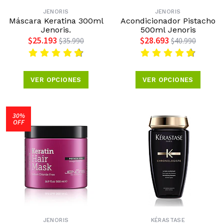
JENORIS
JENORIS
Máscara Keratina 300ml
Acondicionador Pistacho
Jenoris.
500ml Jenoris
$25.193
$28.693
$35.990
$40.990
VER OPCIONES
VER OPCIONES
30%
OFF
JENORIS
KÉRASTASE