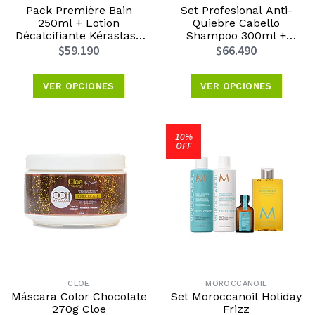
Pack Première Bain
Set Profesional Anti-
250ml + Lotion
Quiebre Cabello
Décalcifiante Kérastase
Shampoo 300ml +
Edición Día de la Madre
Máscara 250ml + Aceite
$59.190
$66.490
2026
Concentrado 50ml Metal
Detox
VER OPCIONES
VER OPCIONES
10%
OFF
CLOE
MOROCCANOIL
Máscara Color Chocolate
Set Moroccanoil Holiday
270g Cloe
Frizz