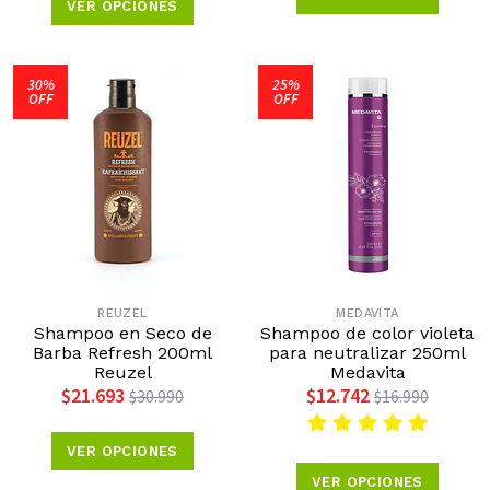
VER OPCIONES
30%
25%
OFF
OFF
REUZEL
MEDAVITA
Shampoo en Seco de
Shampoo de color violeta
Barba Refresh 200ml
para neutralizar 250ml
Reuzel
Medavita
$21.693
$12.742
$30.990
$16.990
VER OPCIONES
VER OPCIONES