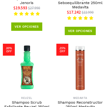
Jenoris
Seboequilibrante 250ml
Medavita
$19.593
$27.990
$17.242
$22.990
VER OPCIONES
VER OPCIONES
30%
25%
OFF
OFF
REUZEL
MEDAVITA
Shampoo Scrub
Shampoo Reconstructor
Exfoliante Reuzel 350ml
250ml Medavita