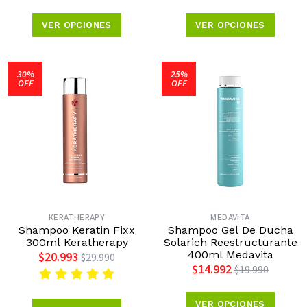
VER OPCIONES
VER OPCIONES
30%
25%
OFF
OFF
KERATHERAPY
MEDAVITA
Shampoo Keratin Fixx
Shampoo Gel De Ducha
300ml Keratherapy
Solarich Reestructurante
400ml Medavita
$20.993
$29.990
$14.992
$19.990
VER OPCIONES