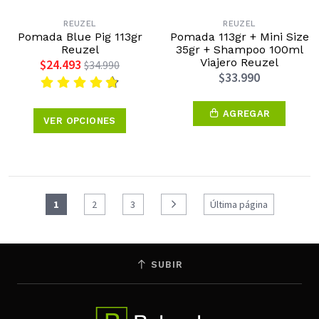
REUZEL
REUZEL
Pomada Blue Pig 113gr
Pomada 113gr + Mini Size
Reuzel
35gr + Shampoo 100ml
Viajero Reuzel
$24.493
$34.990
$33.990
AGREGAR
VER OPCIONES
1
2
3
Última página
SUBIR