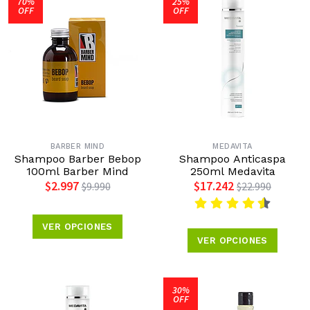
70%
25%
OFF
OFF
BARBER MIND
MEDAVITA
Shampoo Barber Bebop
Shampoo Anticaspa
100ml Barber Mind
250ml Medavita
$2.997
$17.242
$9.990
$22.990
VER OPCIONES
VER OPCIONES
30%
OFF