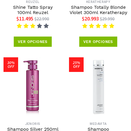
REUZEL
KERATHERAPY
Shine Tatto Spray
Shampoo Totally Blonde
100ml Reuzel
Violet 300ml Keratherapy
$11.495
$20.993
$22.990
$29.990
VER OPCIONES
VER OPCIONES
30%
25%
OFF
OFF
JENORIS
MEDAVITA
Shampoo Silver 250ml
Shampoo