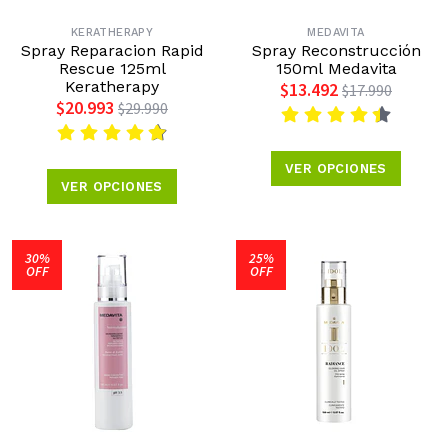
KERATHERAPY
MEDAVITA
Spray Reparacion Rapid
Spray Reconstrucción
Rescue 125ml
150ml Medavita
Keratherapy
$13.492
$17.990
$20.993
$29.990
VER OPCIONES
VER OPCIONES
30%
25%
OFF
OFF