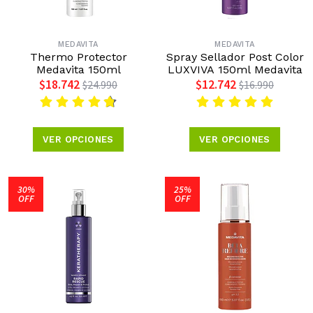
MEDAVITA
MEDAVITA
Thermo Protector
Spray Sellador Post Color
Medavita 150ml
LUXVIVA 150ml Medavita
$18.742
$12.742
$24.990
$16.990
VER OPCIONES
VER OPCIONES
30%
25%
OFF
OFF