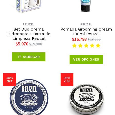
REUZEL
REUZEL
Set Duo Crema
Pomada Grooming Cream
Hidratante + Barra de
100ml Reuzel
Limpieza Reuzel
$16.793
$23.990
$5.970
$19.900
AGREGAR
VER OPCIONES
30%
30%
OFF
OFF