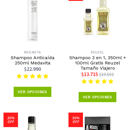
MEDAVITA
REUZEL
Shampoo Anticaída
Shampoo 3 en 1, 350ml +
250ml Medavita
100ml Gratis Reuzel
Tamaño Viajero
$22.990
$13.715
$19.593
VER OPCIONES
VER OPCIONES
30%
50%
OFF
OFF