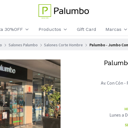
sta 30%OFF
Productos
Gift Card
Marcas
io
Salones Palumbo
Salones Corte Hombre
Palumbo - Jumbo Co
Palumb
Av. Con Cón -
H
Lunes a D
S