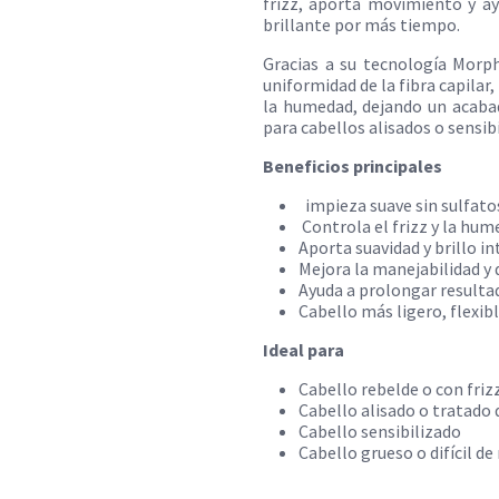
frizz, aporta movimiento y ay
brillante por más tiempo.
Gracias a su tecnología Morp
uniformidad de la fibra capilar
la humedad, dejando un acabad
para cabellos alisados o sensib
Beneficios principales
impieza suave sin sulfato
Controla el frizz y la hu
Aporta suavidad y brillo i
Mejora la manejabilidad y d
Ayuda a prolongar resulta
Cabello más ligero, flexib
Ideal para
Cabello rebelde o con friz
Cabello alisado o tratad
Cabello sensibilizado
Cabello grueso o difícil d