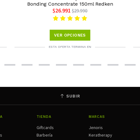
Bonding Concentrate 150ml Redken
$26.991
$29.990
VER OPCIONES
ESTA OFERTA TERMINA EN
SUBIR
A
TIENDA
MARCAS
Giftcards
Jenoris
os
Barbería
Keratherapy