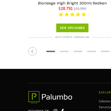
Blondage High Bright 300ml Redken
$28.791
$31.990
VER OPCIONES
ESTA OFERTA TERMINA EN
EXPLOR
Salones
Servici