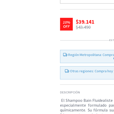
$39.141
10%
OFF
$43.490
EST
Región Metropolitana: Compra
Otras regiones: Compra hoy 
DESCRIPCIÓN
El Shampoo Bain Fluidealiste 
especialmente formulado para
químicamente. Su fórmula su