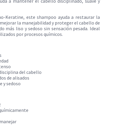
uda a mantener el cabello disciplinado, suave y
ho-Keratine, este shampoo ayuda a restaurar la
, mejorar la manejabilidad y proteger el cabello de
o más liso y sedoso sin sensación pesada. Ideal
ilizados por procesos químicos.
s
medad
ntenso
isciplina del cabello
dos de alisados
le y sedoso
z
o químicamente
e manejar