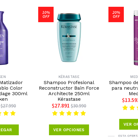
10%
20%
OFF
OFF
KEN
KÉRASTASE
MED
Matizador
Shampoo Profesional
Shampoo de 
ubio Color
Reconstructor Bain Force
para neutr
ndage 300ml
Architecte 250ml
Med
ken
Kérastase
$13.59
$27.891
$27.990
$30.990
VER O
REGAR
VER OPCIONES
ESTA OFERT