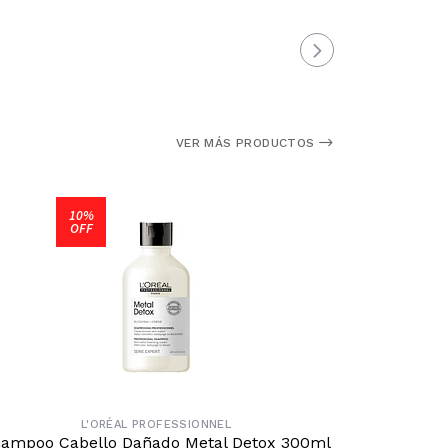
VER MÁS PRODUCTOS
10%
OFF
L'ORÉAL PROFESSIONNEL
ampoo Cabello Dañado Metal Detox 300ml
Shampo