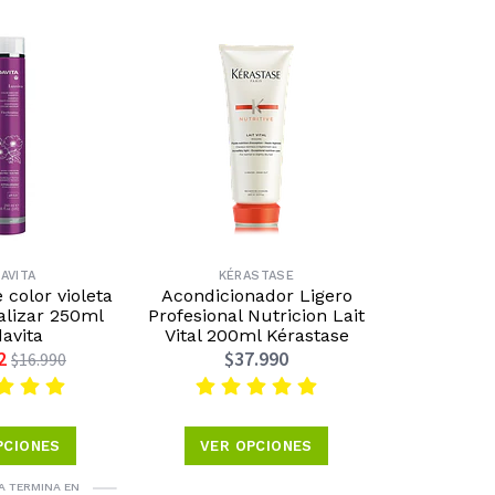
20%
OFF
AVITA
KÉRASTASE
MOR
color violeta
Acondicionador Ligero
Acond
alizar 250ml
Profesional Nutricion Lait
Hidrat
avita
Vital 200ml Kérastase
Moro
2
$37.990
$23.1
$16.990
PCIONES
VER OPCIONES
VER 
A TERMINA EN