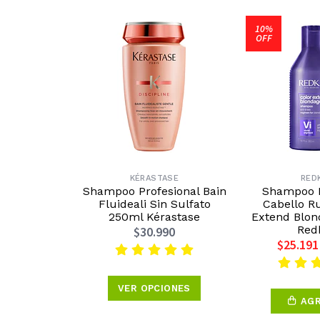
10%
OFF
KÉRASTASE
RED
Shampoo Profesional Bain
Shampoo 
Fluideali Sin Sulfato
Cabello R
250ml Kérastase
Extend Blo
Red
$30.990
$25.191
VER OPCIONES
AG