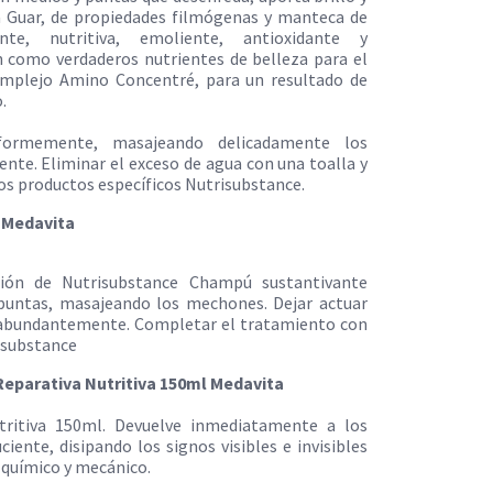
a Guar, de propiedades filmógenas y manteca de
nte, nutritiva, emoliente, antioxidante y
 como verdaderos nutrientes de belleza para el
complejo Amino Concentré, para un resultado de
.
iformemente, masajeando delicadamente los
nte. Eliminar el exceso de agua con una toalla y
os productos específicos Nutrisubstance.
 Medavita
ción de Nutrisubstance Champú sustantivante
y puntas, masajeando los mechones. Dejar actuar
 abundantemente. Completar el tratamiento con
isubstance​
 Reparativa Nutritiva 150ml Medavita
tritiva 150ml. Devuelve inmediatamente a los
iente, disipando los signos visibles e invisibles
 químico y mecánico.