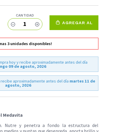
CANTIDAD
1
AGREGAR AL
CARRO
imas
3
unidades disponibles!
mpra hoy y recibe aproximadamente antes del día
ngo 09 de agosto, 2026
 recibe aproximadamente antes del día
martes 11 de
agosto, 2026
l Medavita
n. Nutre y penetra a fondo la estructura del
en medios y puntas que desenreda, aporta brillo y