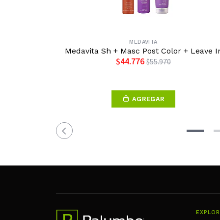
MEDAVITA
Medavita Sh + Masc Post Color + Leave I
$44.776
$55.970
AGREGAR
EXPLOR