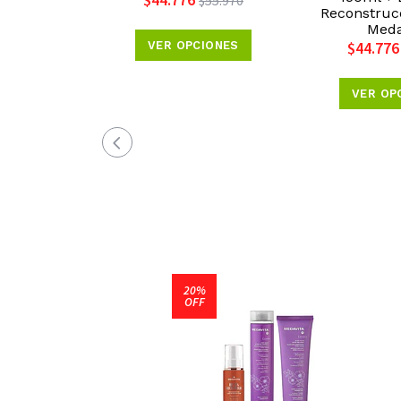
$44.776
$55.970
Reconstruc
Meda
VER OPCIONES
$44.776
VER OP
20%
OFF