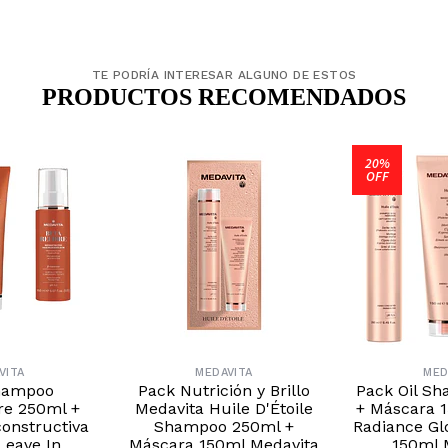
TE PODRÍA INTERESAR ALGUNO DE ESTOS
PRODUCTOS RECOMENDADOS
20%
OFF
VITA
MEDAVITA
MED
hampoo
Pack Nutrición y Brillo
Pack Oil S
re 250ml +
Medavita Huile D'Étoile
+ Máscara 1
onstructiva
Shampoo 250ml +
Radiance Gl
Leave In
Máscara 150ml Medavita
150ml 