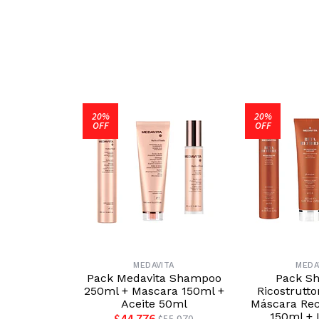
20%
20%
OFF
OFF
MEDAVITA
MEDA
Pack Medavita Shampoo
Pack S
250ml + Mascara 150ml +
Ricostrutto
Aceite 50ml
Máscara Rec
150ml + 