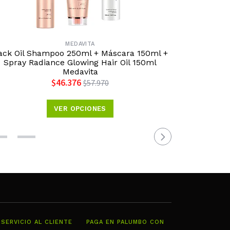
MEDAVITA
ack Oil Shampoo 250ml + Máscara 150ml +
Set Shamp
Spray Radiance Glowing Hair Oil 150ml
C
Medavita
$46.376
$57.970
VER OPCIONES
SERVICIO AL CLIENTE
PAGA EN PALUMBO CON