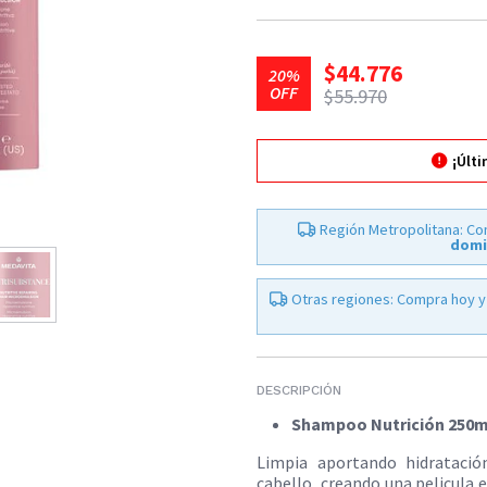
$44.776
20%
OFF
$55.970
¡Últ
Región Metropolitana: Co
domi
Otras regiones: Compra hoy y
DESCRIPCIÓN
Shampoo Nutrición 250m
Limpia aportando hidratació
cabello, creando una pelicula 