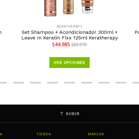
KERATHERAPY
n
Set Shampoo + Acondicionador 300ml +
P
Leave In Keratin Fixx 125ml Keratherapy
$44.985
$89.970
VER OPCIONES
SUBIR
A
TIENDA
MARCAS