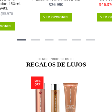
ción 150ml
$26.990
$46.37
vita
$55.970
VER OPCIONES
VER O
CIONES
OTROS PRODUCTOS DE
REGALOS DE LUJOS
50%
OFF