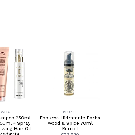
10%
OFF
AVITA
REUZEL
R
hampoo 250ml
Espuma Hidratante Barba
Tratamient
50ml + Spray
Wood & Spice 70ml
Reparació
owing Hair Oil
Reuzel
Bonding 
Medavita
150m