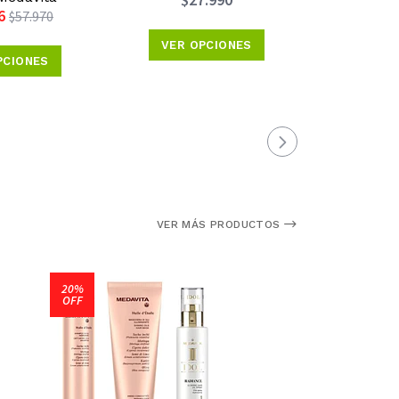
$27.990
6
$26.9
$57.970
VER OPCIONES
PCIONES
VER 
VER MÁS PRODUCTOS
20%
OFF