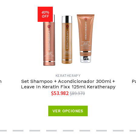
40%
OFF
KERATHERAPY
n
Set Shampoo + Acondicionador 300ml +
P
Leave In Keratin Fixx 125ml Keratherapy
$53.982
$89.970
VER OPCIONES