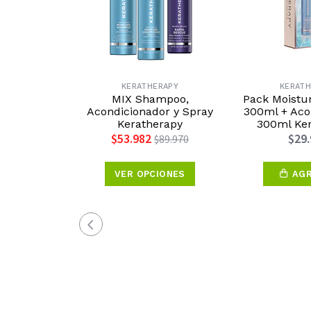
KERATHERAPY
KERATH
MIX Shampoo,
Pack Moist
Acondicionador y Spray
300ml + Aco
Keratherapy
300ml Ke
$53.982
$29
$89.970
VER OPCIONES
AG