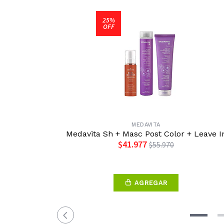
25%
OFF
MEDAVITA
Medavita Sh + Masc Post Color + Leave I
$41.977
$55.970
AGREGAR