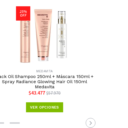
25%
OFF
MEDAVITA
ack Oil Shampoo 250ml + Máscara 150ml +
Pack Meda
Spray Radiance Glowing Hair Oil 150ml
Mascar
Medavita
$43.477
$57.970
VER OPCIONES