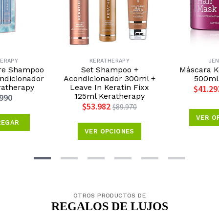
ERAPY
KERATHERAPY
JE
ure Shampoo
Set Shampoo +
Máscara Ke
ndicionador
Acondicionador 300ml +
500ml 
ratherapy
Leave In Keratin Fixx
$41.29
125ml Keratherapy
.990
$53.982
$89.970
VER O
REGAR
VER OPCIONES
OTROS PRODUCTOS DE
REGALOS DE LUJOS