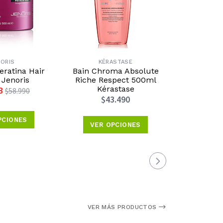
NORIS
KÉRASTASE
R
ratina Hair
Bain Chroma Absolute
Espuma Hid
Jenoris
Riche Respect 500ml
Wood & 
Kérastase
R
3
$58.990
$43.490
$19.5
PCIONES
VER OPCIONES
VER 
VER MÁS PRODUCTOS