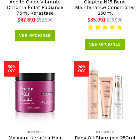
Aceite Color Vibrante
Olaplex Nº5 Bond
Chroma Éclat Radiance
Maintenance Conditioner
75ml Kérastase
250ml
$47.691
$35.091
$52.990
$38.990
VER OPCIONES
VER OPCIONES
50%
20%
OFF
OFF
JENORIS
MEDAVITA
Máscara Keratina Hair
Pack Oil Shampoo 250ml