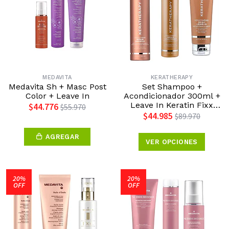
MEDAVITA
KERATHERAPY
Medavita Sh + Masc Post
Set Shampoo +
Color + Leave In
Acondicionador 300ml +
Leave In Keratin Fixx
$44.776
$55.970
125ml Keratherapy
$44.985
$89.970
AGREGAR
VER OPCIONES
20%
20%
OFF
OFF