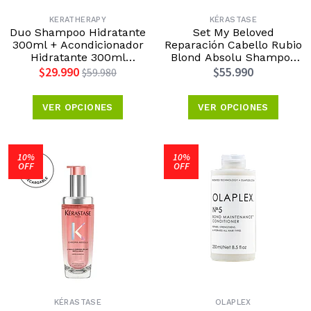
KERATHERAPY
KÉRASTASE
Duo Shampoo Hidratante
Set My Beloved
300ml + Acondicionador
Reparación Cabello Rubio
Hidratante 300ml
Blond Absolu Shampoo
Keratherapy
250ml + Aceite Huile
$29.990
$55.990
$59.980
50ml Kérastase
VER OPCIONES
VER OPCIONES
10%
10%
OFF
OFF
KÉRASTASE
OLAPLEX