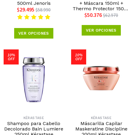
500ml Jenoris
+ Máscara 150ml +
Thermo Protector 150ml
$29.495
$58.990
Medavita
$50.376
$62.970
VER OPCIONES
VER OPCIONES
10%
10%
OFF
OFF
KÉRASTASE
KÉRASTASE
Shampoo para Cabello
Máscarilla Capilar
Decolorado Bain Lumiere
Maskeratine Discipline
250ml Kérastase
200ml Kérastase