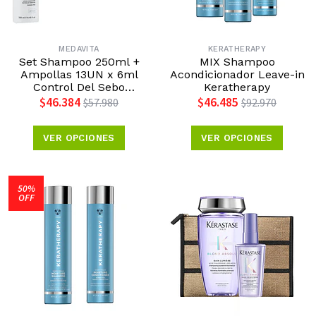
MEDAVITA
KERATHERAPY
Set Shampoo 250ml +
MIX Shampoo
Ampollas 13UN x 6ml
Acondicionador Leave-in
Control Del Sebo
Keratherapy
Medavita
$46.384
$46.485
$57.980
$92.970
VER OPCIONES
VER OPCIONES
50%
OFF