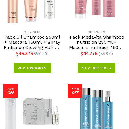
MEDAVITA
MEDAVITA
Pack Oil Shampoo 250ml
Pack Medavita Shampoo
+ Máscara 150ml + Spray
nutricion 250ml +
Radiance Glowing Hair Oil
Mascara nutricion 150ml
150ml Medavita
+ Leave in reparativa
$46.376
$44.776
$57.970
$55.970
nutritiva
VER OPCIONES
VER OPCIONES
20%
50%
OFF
OFF