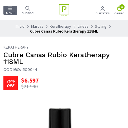
0
MENU
BUSCAR
CLIENTES
CARRO
Inicio
Marcas
Keratherapy
Líneas
Styling
Cubre Canas Rubio Keratherapy 118ML
KERATHERAPY
Cubre Canas Rubio Keratherapy
118ML
CÓDIGO: 500044
$6.597
70%
OFF
$21.990