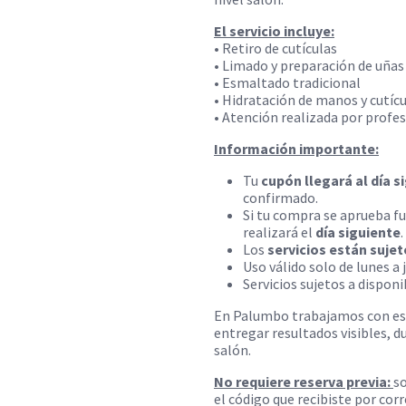
El servicio incluye:
• Retiro de cutículas
• Limado y preparación de uñas
• Esmaltado tradicional
• Hidratación de manos y cutíc
• Atención realizada por profe
Información importante:
Tu
cupón llegará al día 
confirmado.
Si tu compra se aprueba fue
realizará el
día siguiente
.
Los
servicios están sujet
Uso válido solo de lunes a 
Servicios sujetos a dispon
En Palumbo trabajamos con esp
entregar resultados visibles, d
salón.
No requiere reserva previa:
so
el código que recibiste por corr