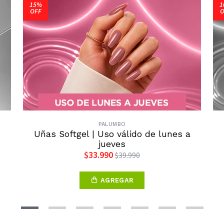
15%
1
OFF
O
PALUMBO
Uñas Softgel | Uso válido de lunes a
jueves
$33.990
$39.990
AGREGAR