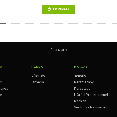
AGREGAR
SUBIR
A
TIENDA
MARCAS
Giftcards
Jenoris
os
Barbería
Keratherapy
iones
Kérastase
ne
L'Oréal Professionnel
Redken
Ver todas las marcas