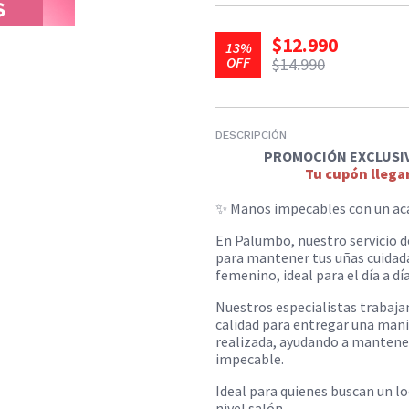
$12.990
13%
OFF
$14.990
DESCRIPCIÓN
PROMOCIÓN EXCLUSIVA
Tu cupón llegar
✨ Manos impecables con un aca
En Palumbo, nuestro servicio 
para mantener tus uñas cuidadas
femenino, ideal para el día a día
Nuestros especialistas trabaja
calidad para entregar una mani
realizada, ayudando a mantener
impecable.
Ideal para quienes buscan un lo
nivel salón.