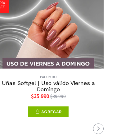
0%
32%
FF
OFF
PALUMBO
Uñas Softgel | Uso válido Viernes a
Manos La
Domingo
$35.990
$39.990
AGREGAR