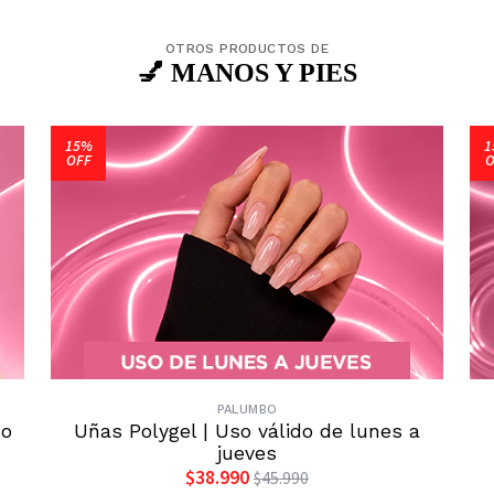
OTROS PRODUCTOS DE
💅 MANOS Y PIES
15%
1
OFF
O
PALUMBO
do
Uñas Polygel | Uso válido de lunes a
jueves
$38.990
$45.990