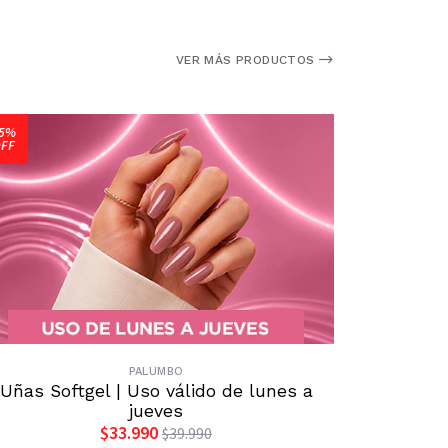
VER MÁS PRODUCTOS
5%
15%
FF
OFF
PALUMBO
Uñas Softgel | Uso válido de lunes a
Pedicur
jueves
$33.990
$39.990