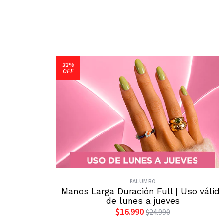
32%
OFF
PALUMBO
Manos Larga Duración Full | Uso váli
de lunes a jueves
$16.990
$24.990