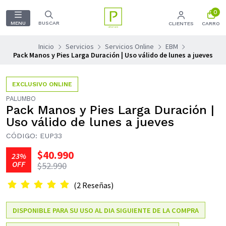
0
MENU
BUSCAR
CLIENTES
CARRO
Inicio
Servicios
Servicios Online
EBM
Pack Manos y Pies Larga Duración | Uso válido de lunes a jueves
EXCLUSIVO ONLINE
PALUMBO
Pack Manos y Pies Larga Duración |
Uso válido de lunes a jueves
CÓDIGO: EUP33
$40.990
23%
OFF
$52.990
(2 Reseñas)
DISPONIBLE PARA SU USO AL DIA SIGUIENTE DE LA COMPRA