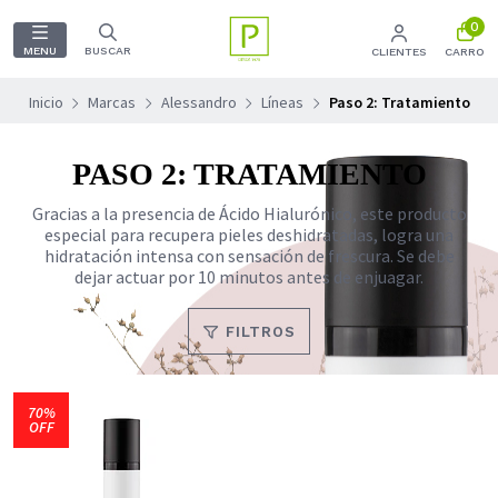
0
MENU
BUSCAR
CLIENTES
CARRO
Inicio
Marcas
Alessandro
Líneas
Paso 2: Tratamiento
PASO 2: TRATAMIENTO
Gracias a la presencia de Ácido Hialurónico, este producto
especial para recupera pieles deshidratadas, logra una
hidratación intensa con sensación de frescura. Se debe
dejar actuar por 10 minutos antes de enjuagar.
FILTROS
70%
OFF