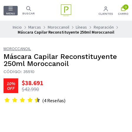
0
MENU
BUSCAR
CLIENTES
CARRO
Inicio
Marcas
Moroccanoil
Líneas
Reparación
Máscara Capilar Reconstituyente 250ml Moroccanoil
MOROCCANOIL
Máscara Capilar Reconstituyente
250ml Moroccanoil
CÓDIGO: 35510
$38.691
10%
OFF
$42.990
(4 Reseñas)