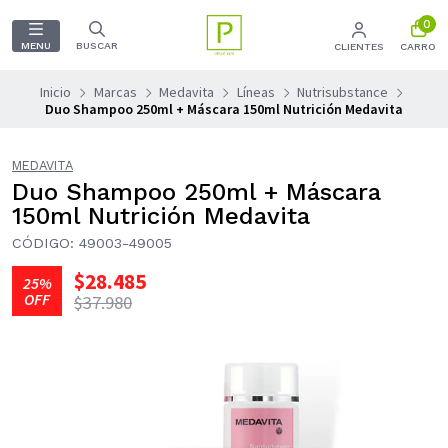
0
MENU
BUSCAR
CLIENTES
CARRO
Inicio
Marcas
Medavita
Líneas
Nutrisubstance
Duo Shampoo 250ml + Máscara 150ml Nutrición Medavita
MEDAVITA
Duo Shampoo 250ml + Máscara
150ml Nutrición Medavita
CÓDIGO: 49003-49005
$28.485
25%
OFF
$37.980