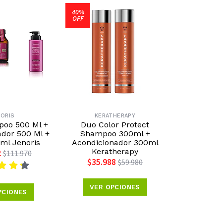
40%
OFF
NORIS
KERATHERAPY
ME
oo 500 Ml +
Duo Color Protect
Shampoo An
dor 500 Ml +
Shampoo 300ml +
Me
ml Jenoris
Acondicionador 300ml
$2
Keratherapy
2
$111.970
$35.988
$59.980
VER 
VER OPCIONES
PCIONES