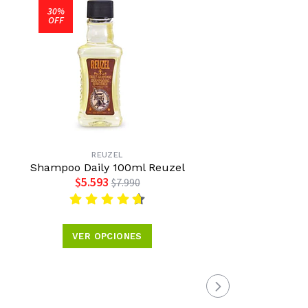
30%
OFF
REUZEL
Shampoo Daily 100ml Reuzel
Poma
$5.593
$7.990
VER OPCIONES