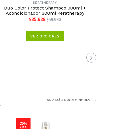
KERATHERAPY
Duo Color Protect Shampoo 300ml +
Set Ace
Acondicionador 300ml Keratherapy
P
$35.988
$59.980
VER OPCIONES
VER MÁS PROMOCIONES
d.
25%
OFF