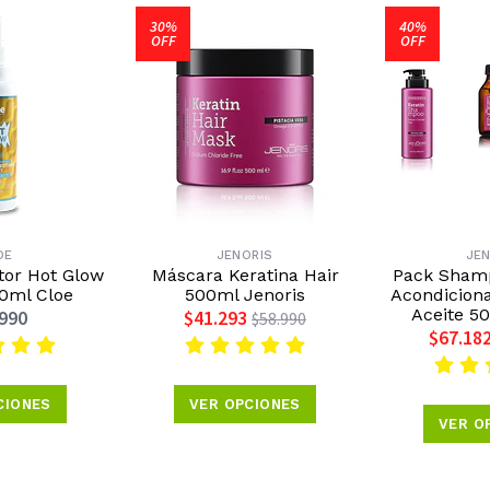
30%
40%
OFF
OFF
OE
JENORIS
JE
tor Hot Glow
Máscara Keratina Hair
Pack Shamp
0ml Cloe
500ml Jenoris
Acondiciona
Aceite 50
.990
$41.293
$58.990
$67.18
CIONES
VER OPCIONES
VER O