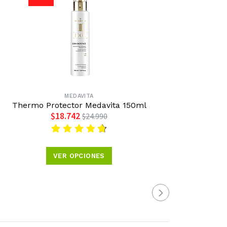
MEDAVITA
Thermo Protector Medavita 150ml
Spray Se
$18.742
$24.990
VER OPCIONES