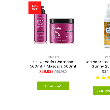
40%
OFF
JENORIS
CL
Set Jenoris Shampoo
Termoprotec
500ml + Mascara 500ml
Sunny 25
$59.988
$14
$99.980
AGREGAR
VER OP