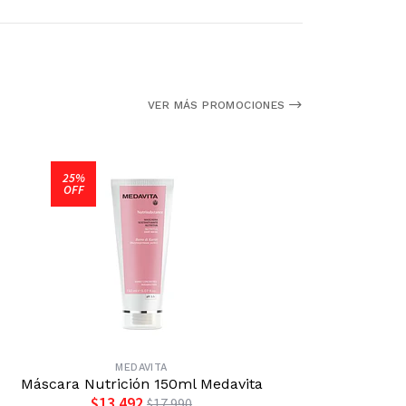
VER MÁS PROMOCIONES
25%
OFF
MEDAVITA
Máscara Nutrición 150ml Medavita
Mascarill
$13.492
$17.990