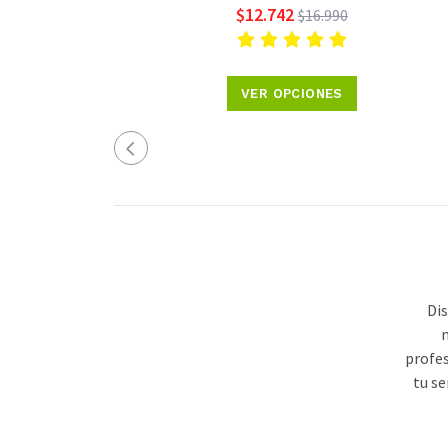
$12.742
$16.990
VER OPCIONES
Dis
m
profes
tu se