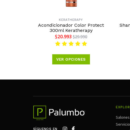
KERATHERAPY
Acondicionador Color Protect
Sham
300ml Keratherapy
$20.993
$29.990
VER OPCIONES
EXPLOR
Salones
Servici
SÍGUENOS EN