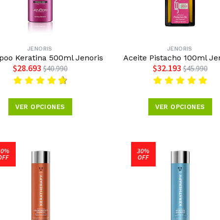
JENORIS
JENORIS
oo Keratina 500ml Jenoris
Aceite Pistacho 100ml Je
$28.693
$32.193
$40.990
$45.990
VER OPCIONES
VER OPCIONES
30%
30%
OFF
OFF