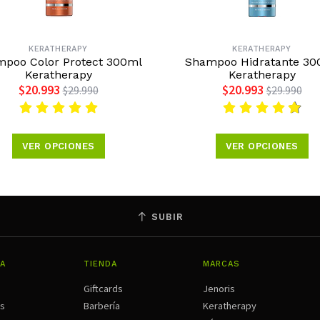
KERATHERAPY
KERATHERAPY
poo Color Protect 300ml
Shampoo Hidratante 30
Keratherapy
Keratherapy
$20.993
$20.993
$29.990
$29.990
VER OPCIONES
VER OPCIONES
SUBIR
A
TIENDA
MARCAS
Giftcards
Jenoris
os
Barbería
Keratherapy