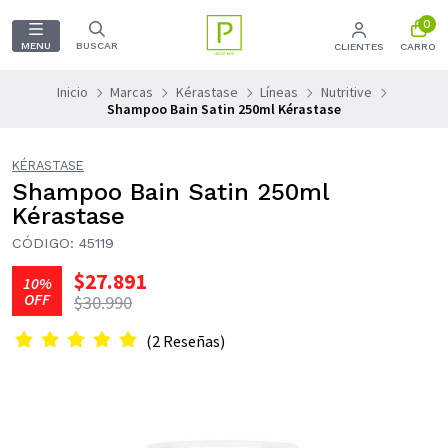
0
MENU
BUSCAR
CLIENTES
CARRO
Inicio
Marcas
Kérastase
Líneas
Nutritive
Shampoo Bain Satin 250ml Kérastase
KÉRASTASE
Shampoo Bain Satin 250ml
Kérastase
CÓDIGO: 45119
$27.891
10%
OFF
$30.990
(2 Reseñas)