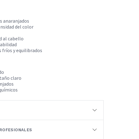
os anaranjados
nsidad del color
d al cabello
abilidad
fríos y equilibrados
do
taño claro
anjados
 químicos
ROFESIONALES