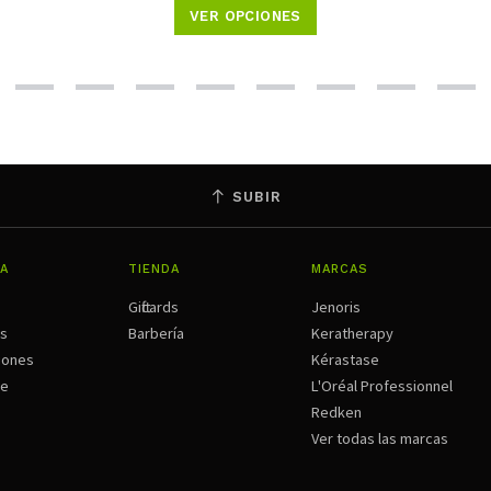
VER OPCIONES
SUBIR
A
TIENDA
MARCAS
Giftcards
Jenoris
os
Barbería
Keratherapy
iones
Kérastase
ne
L'Oréal Professionnel
Redken
Ver todas las marcas