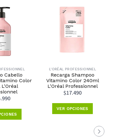
ROFESSIONNEL
L'ORÉAL PROFESSIONNEL
L'ORÉAL 
 Cabello
Recarga Shampoo
Shampo
itamino Color
Vitamino Color 240ml
Tinturado 
L'Oréal
L'Oréal Professionnel
300ml
sionnel
Profe
$17.490
.990
$2
VER OPCIONES
PCIONES
VER 