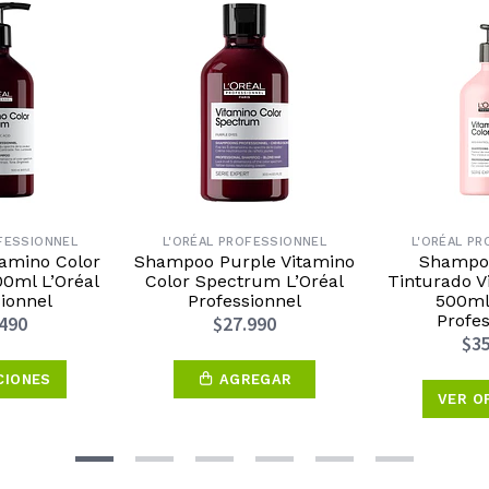
FESSIONNEL
L'ORÉAL PROFESSIONNEL
L'ORÉAL P
amino Color
Shampoo Purple Vitamino
Shampoo
0ml L’Oréal
Color Spectrum L’Oréal
Tinturado V
ionnel
Professionnel
500ml 
Profes
.490
$27.990
$35
CIONES
AGREGAR
VER O