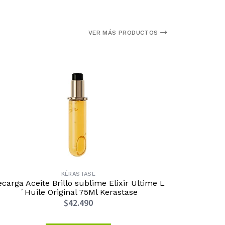
VER MÁS PRODUCTOS
KÉRASTASE
carga Aceite Brillo sublime Elixir Ultime L
Spray de L
´Huile Original 75Ml Kerastase
$42.490