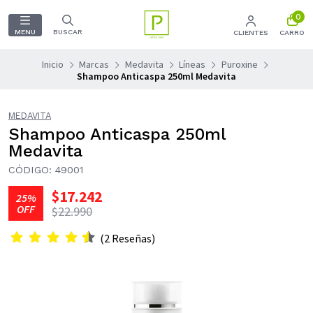
0
MENU
BUSCAR
CLIENTES
CARRO
Inicio
Marcas
Medavita
Líneas
Puroxine
Shampoo Anticaspa 250ml Medavita
MEDAVITA
Shampoo Anticaspa 250ml
Medavita
CÓDIGO: 49001
$17.242
25%
OFF
$22.990
(2 Reseñas)