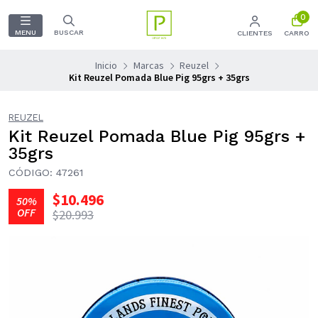
0
MENU
BUSCAR
CLIENTES
CARRO
Inicio
Marcas
Reuzel
Kit Reuzel Pomada Blue Pig 95grs + 35grs
REUZEL
Kit Reuzel Pomada Blue Pig 95grs +
35grs
CÓDIGO: 47261
$10.496
50%
OFF
$20.993