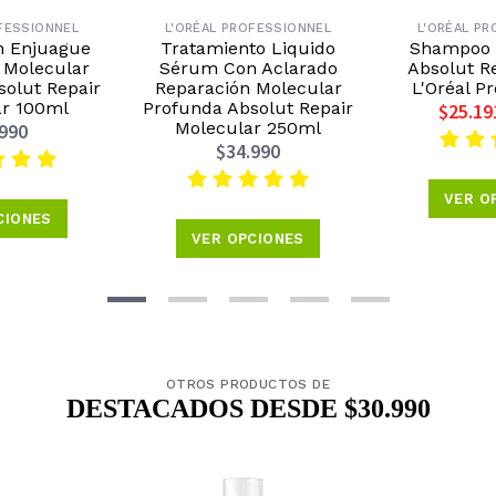
FESSIONNEL
L'ORÉAL PROFESSIONNEL
L'ORÉAL P
n Enjuague
Tratamiento Liquido
Shampoo 
 Molecular
Sérum Con Aclarado
Absolut R
solut Repair
Reparación Molecular
L'Oréal P
ar 100ml
Profunda Absolut Repair
$25.19
Molecular 250ml
.990
$34.990
VER O
CIONES
VER OPCIONES
OTROS PRODUCTOS DE
DESTACADOS DESDE $30.990