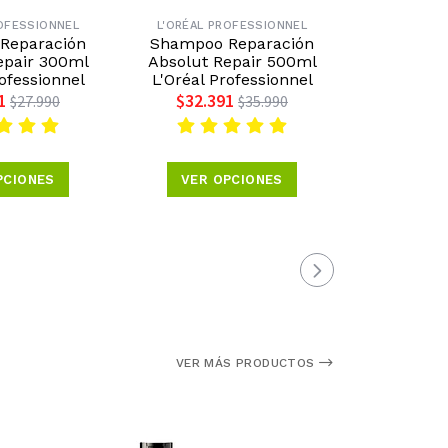
ROFESSIONNEL
L'ORÉAL PROFESSIONNEL
L'ORÉAL 
Reparación
Shampoo Reparación
Acond
epair 300ml
Absolut Repair 500ml
Reparación 
rofessionnel
L'Oréal Professionnel
500ml
Profe
1
$32.391
$27.990
$35.990
$43.1
PCIONES
VER OPCIONES
VER 
VER MÁS PRODUCTOS