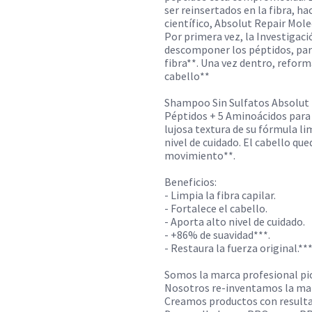
ser reinsertados en la fibra, h
científico, Absolut Repair Mole
Por primera vez, la Investigac
descomponer los péptidos, par
fibra**. Una vez dentro, refor
cabello**
Shampoo Sin Sulfatos Absolut 
Péptidos + 5 Aminoácidos para 
lujosa textura de su fórmula li
nivel de cuidado. El cabello qu
movimiento**.
Beneficios:
- Limpia la fibra capilar.
- Fortalece el cabello.
- Aporta alto nivel de cuidado.
- +86% de suavidad***.
- Restaura la fuerza original.**
Somos la marca profesional pi
Nosotros re-inventamos la mane
Creamos productos con resulta