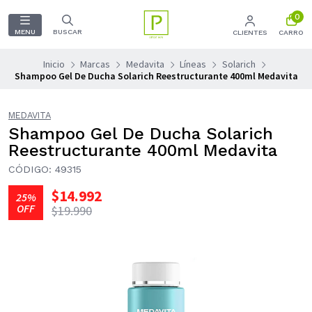
0
MENU
BUSCAR
CLIENTES
CARRO
Inicio
Marcas
Medavita
Líneas
Solarich
Shampoo Gel De Ducha Solarich Reestructurante 400ml Medavita
MEDAVITA
Shampoo Gel De Ducha Solarich
Reestructurante 400ml Medavita
CÓDIGO: 49315
$14.992
25%
OFF
$19.990