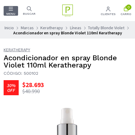
0
MENU
BUSCAR
CLIENTES
CARRO
Inicio
Marcas
Keratherapy
Líneas
Totally Blonde Violet
Acondicionador en spray Blonde Violet 110ml Keratherapy
KERATHERAPY
Acondicionador en spray Blonde
Violet 110ml Keratherapy
CÓDIGO: 500102
$28.693
30%
OFF
$40.990