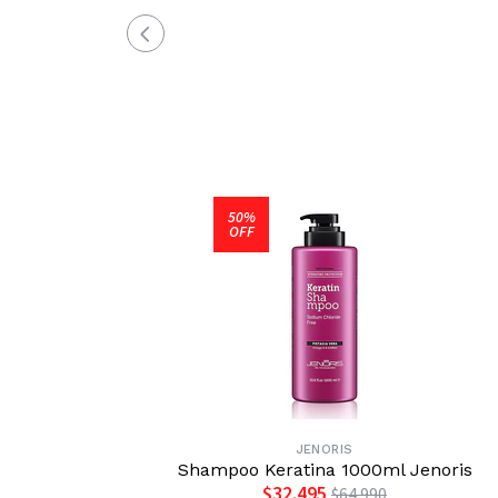
50%
OFF
JENORIS
Shampoo Keratina 1000ml Jenoris
$32.495
$64.990