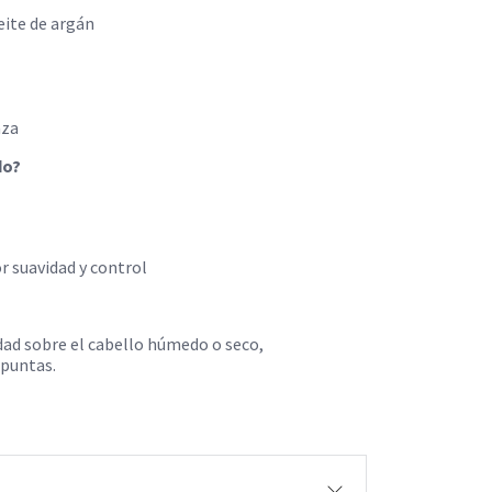
eite de argán
aza
do?
r suavidad y control
dad sobre el cabello húmedo o seco,
 puntas.