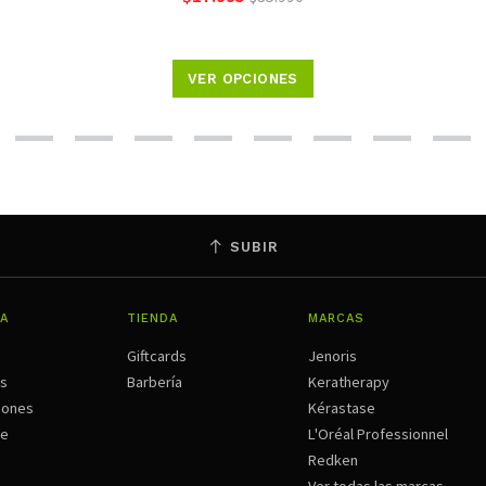
VER OPCIONES
SUBIR
A
TIENDA
MARCAS
Giftcards
Jenoris
os
Barbería
Keratherapy
iones
Kérastase
ne
L'Oréal Professionnel
Redken
Ver todas las marcas