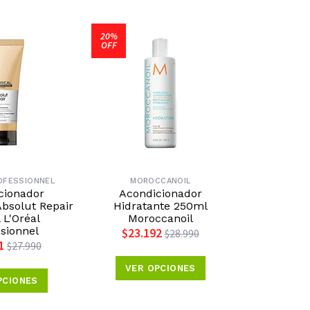
20%
20%
OFF
OFF
ROFESSIONNEL
MOROCCANOIL
ME
cionador
Acondicionador
Caja Amp
bsolut Repair
Hidratante 250ml
Concentrée
L'Oréal
Moroccanoil
6ml 
sionnel
$23.192
$30.3
$28.990
1
$27.990
VER OPCIONES
VER 
PCIONES