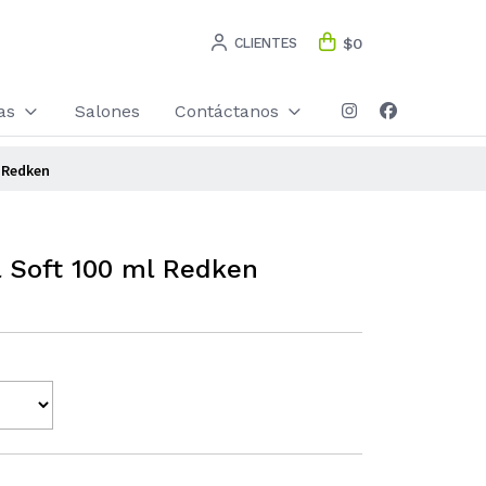
CLIENTES
$0
as
Salones
Contáctanos
l Redken
l Soft 100 ml Redken