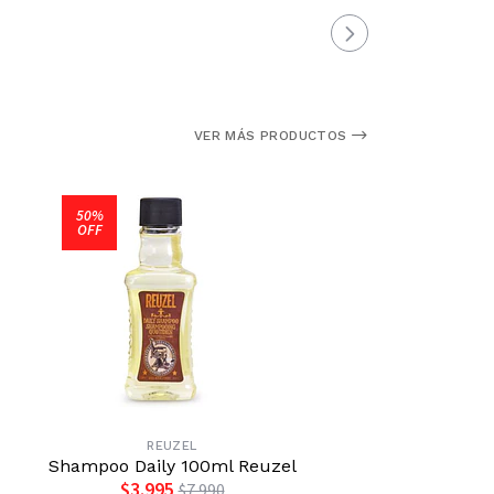
VER MÁS PRODUCTOS
50%
OFF
REUZEL
Shampoo Daily 100ml Reuzel
Loción M
$3.995
$7.990