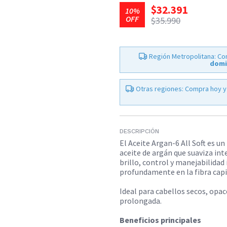
$32.391
10%
OFF
$35.990
Región Metropolitana: Co
domi
Otras regiones: Compra hoy y
DESCRIPCIÓN
El Aceite Argan-6 All Soft es u
aceite de argán que suaviza in
brillo, control y manejabilidad
profundamente en la fibra capil
Ideal para cabellos secos, opac
prolongada.
Beneficios principales