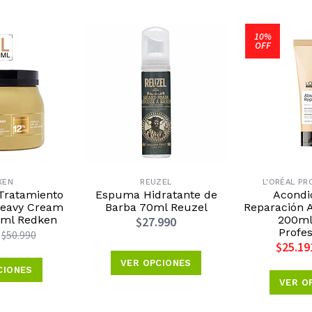
10%
OFF
KEN
REUZEL
L'ORÉAL P
Tratamiento
Espuma Hidratante de
Acondi
Heavy Cream
Barba 70ml Reuzel
Reparación A
00ml Redken
200ml 
$27.990
Profes
$50.990
$25.19
VER OPCIONES
CIONES
VER O