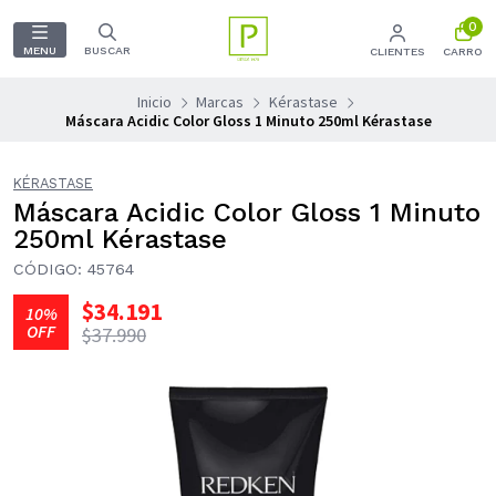
0
MENU
BUSCAR
CLIENTES
CARRO
Inicio
Marcas
Kérastase
Máscara Acidic Color Gloss 1 Minuto 250ml Kérastase
KÉRASTASE
Máscara Acidic Color Gloss 1 Minuto
250ml Kérastase
CÓDIGO: 45764
$34.191
10%
OFF
$37.990