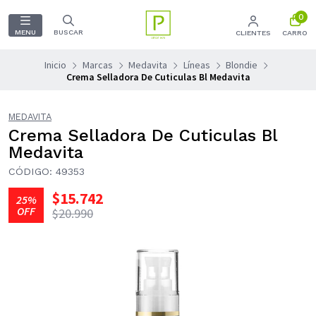
0
MENU
BUSCAR
CLIENTES
CARRO
Inicio
Marcas
Medavita
Líneas
Blondie
Crema Selladora De Cuticulas Bl Medavita
MEDAVITA
Crema Selladora De Cuticulas Bl
Medavita
CÓDIGO: 49353
$15.742
25%
OFF
$20.990