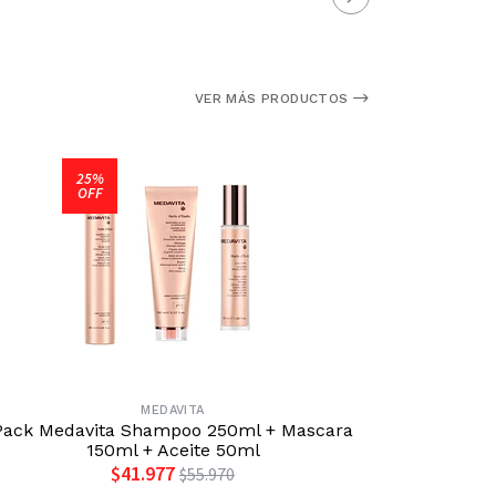
VER MÁS PRODUCTOS
25%
OFF
MEDAVITA
Pack Medavita Shampoo 250ml + Mascara
Set Ace
150ml + Aceite 50ml
P
$41.977
$55.970