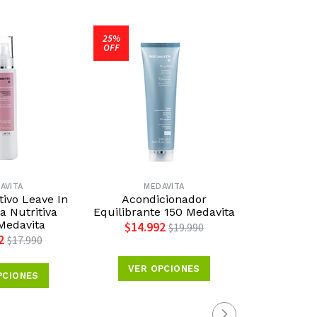
25%
25%
OFF
OFF
AVITA
MEDAVITA
ME
tivo Leave In
Acondicionador
Shampoo Nu
a Nutritiva
Equilibrante 150 Medavita
Me
Medavita
$14.992
$14.9
$19.990
2
$17.990
VER OPCIONES
VER 
PCIONES