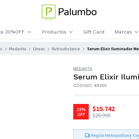
sta 30%OFF
Productos
Gift Card
Marcas
s
Medavita
Líneas
Nutrisubstance
Serum Elixir Iluminador Me
MEDAVITA
Serum Elixir Ilum
CÓDIGO: 49355
$15.742
25%
OFF
$20.990
Región Metropolitana: Co