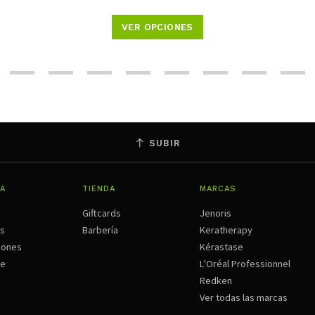
VER OPCIONES
SUBIR
A
TIENDA
MARCAS
Giftcards
Jenoris
os
Barbería
Keratherapy
iones
Kérastase
ne
L'Oréal Professionnel
Redken
Ver todas las marcas