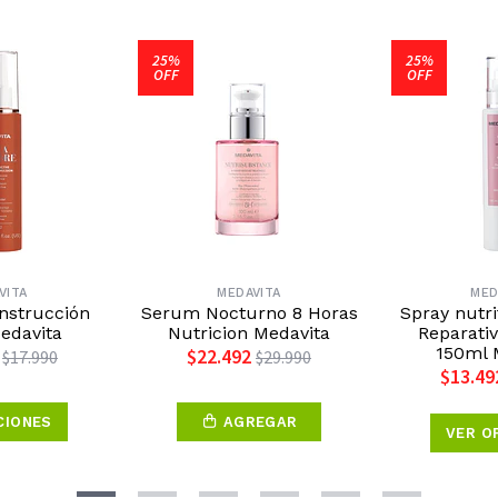
25%
25%
OFF
OFF
VITA
MEDAVITA
MED
nstrucción
Serum Nocturno 8 Horas
Spray nutri
edavita
Nutricion Medavita
Reparativ
150ml 
$22.492
$17.990
$29.990
$13.49
CIONES
AGREGAR
VER O