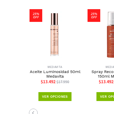
25%
25%
OFF
OFF
MEDAVITA
MEDA
Aceite Luminosidad 50ml
Spray Reco
Medavita
150ml M
$13.492
$13.492
$17.990
VER OPCIONES
VER OP