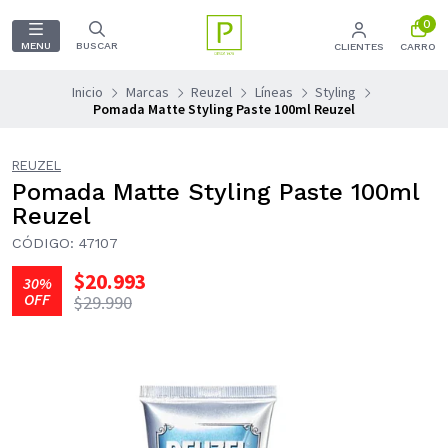
0
MENU
BUSCAR
CLIENTES
CARRO
Inicio
Marcas
Reuzel
Líneas
Styling
Pomada Matte Styling Paste 100ml Reuzel
REUZEL
Pomada Matte Styling Paste 100ml
Reuzel
CÓDIGO: 47107
$20.993
30%
OFF
$29.990