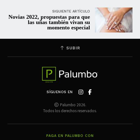
SIGUIENTE ARTÍCULO
Novias 2022, propuestas para que
las uñas también vivan su
momento especial
SUBIR
SÍGUENOS EN
Palumbo 2026.
Todos los derechos reservados.
PAGA EN PALUMBO CON