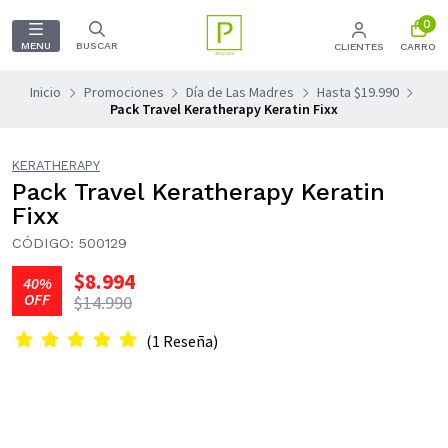
0
MENU
BUSCAR
CLIENTES
CARRO
Inicio
Promociones
Día de Las Madres
Hasta $19.990
Pack Travel Keratherapy Keratin Fixx
KERATHERAPY
Pack Travel Keratherapy Keratin
Fixx
CÓDIGO: 500129
$8.994
40%
OFF
$14.990
(1 Reseña)