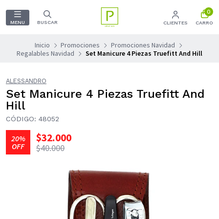
0
MENU
BUSCAR
CLIENTES
CARRO
Inicio
Promociones
Promociones Navidad
Regalables Navidad
Set Manicure 4 Piezas Truefitt And Hill
ALESSANDRO
Set Manicure 4 Piezas Truefitt And
Hill
CÓDIGO: 48052
$32.000
20%
OFF
$40.000