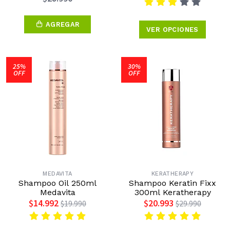
AGREGAR
VER OPCIONES
25%
30%
OFF
OFF
MEDAVITA
KERATHERAPY
Shampoo Oil 250ml
Shampoo Keratin Fixx
Medavita
300ml Keratherapy
$14.992
$20.993
$19.990
$29.990