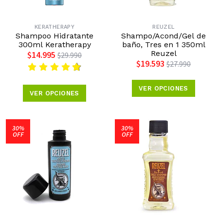
KERATHERAPY
REUZEL
Shampoo Hidratante
Shampo/Acond/Gel de
300ml Keratherapy
baño, Tres en 1 350ml
Reuzel
$14.995
$29.990
$19.593
$27.990
VER OPCIONES
VER OPCIONES
30%
30%
OFF
OFF