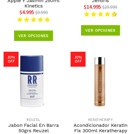
Apple Y Jasmin 250ml
Jenoris
Kinetics
$14.995
$29.990
$4.995
$9.990
VER OPCIONES
VER OPCIONES
30%
30%
OFF
OFF
REUZEL
KERATHERAPY
Jabon Facial En Barra
Acondicionador Keratin
50grs Reuzel
Fix 300ml Keratherapy