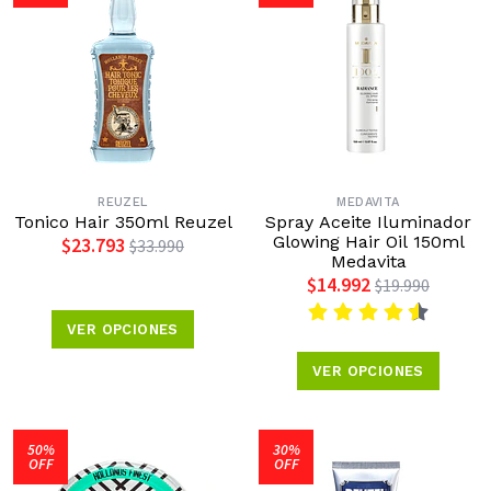
REUZEL
MEDAVITA
Tonico Hair 350ml Reuzel
Spray Aceite Iluminador
Glowing Hair Oil 150ml
$23.793
$33.990
Medavita
$14.992
$19.990
VER OPCIONES
VER OPCIONES
50%
30%
OFF
OFF