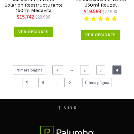
Solarich Reestructurante
350ml Reuzel
150ml Medavita
$19.593
$27.990
$15.742
$20.990
VER OPCIONES
VER OPCIONES
...
Primera página
2
3
4
...
5
6
Última página
SUBIR