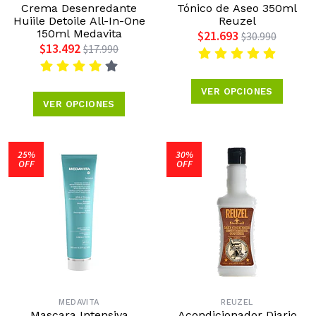
Crema Desenredante
Tónico de Aseo 350ml
Huiile Detoile All-In-One
Reuzel
150ml Medavita
$21.693
$30.990
$13.492
$17.990
VER OPCIONES
VER OPCIONES
25%
30%
OFF
OFF
MEDAVITA
REUZEL
Mascara Intensiva
Acondicionador Diario