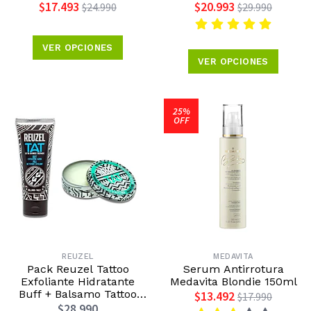
$17.493
$20.993
$24.990
$29.990
VER OPCIONES
VER OPCIONES
25%
OFF
REUZEL
MEDAVITA
Pack Reuzel Tattoo
Serum Antirrotura
Exfoliante Hidratante
Medavita Blondie 150ml
Buff + Balsamo Tattoo
$13.492
$17.990
Reuzel
$28.990