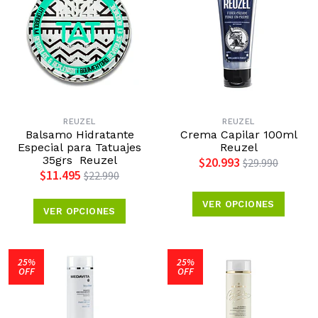
REUZEL
REUZEL
Balsamo Hidratante
Crema Capilar 100ml
Especial para Tatuajes
Reuzel
35grs Reuzel
$20.993
$29.990
$11.495
$22.990
VER OPCIONES
VER OPCIONES
25%
25%
OFF
OFF