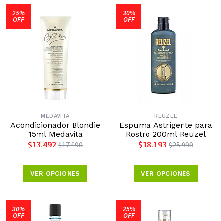
25%
30%
OFF
OFF
MEDAVITA
REUZEL
Acondicionador Blondie
Espuma Astrigente para
15ml Medavita
Rostro 200ml Reuzel
$13.492
$18.193
$17.990
$25.990
VER OPCIONES
VER OPCIONES
30%
25%
OFF
OFF