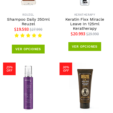
REUZEL
KERATHERAPY
Shampoo Daily 350ml
Keratin Fixx Miracle
Reuzel
Leave In 125ml
Keratherapy
$19.593
$27.990
$20.993
$29.990
VER OPCIONES
VER OPCIONES
25%
30%
OFF
OFF