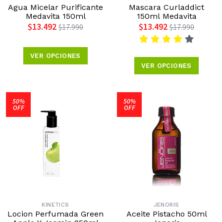
Agua Micelar Purificante
Mascara Curladdict
Medavita 150ml
150ml Medavita
$13.492
$13.492
$17.990
$17.990
VER OPCIONES
VER OPCIONES
50%
50%
OFF
OFF
KINETICS
JENORIS
Locion Perfumada Green
Aceite Pistacho 50ml