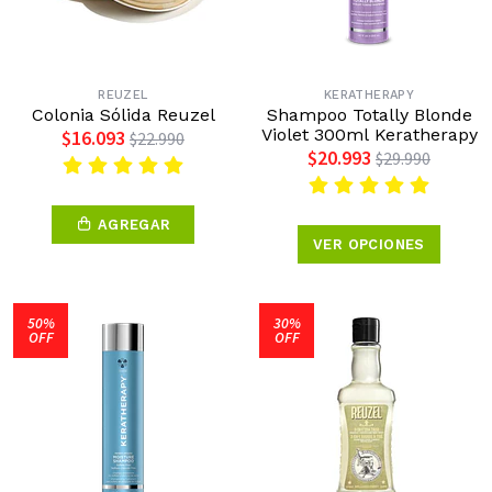
REUZEL
KERATHERAPY
Colonia Sólida Reuzel
Shampoo Totally Blonde
Violet 300ml Keratherapy
$16.093
$22.990
$20.993
$29.990
AGREGAR
VER OPCIONES
50%
30%
OFF
OFF