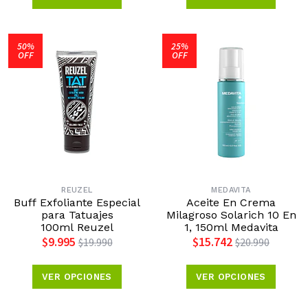
50%
25%
OFF
OFF
REUZEL
MEDAVITA
Buff Exfoliante Especial
Aceite En Crema
para Tatuajes
Milagroso Solarich 10 En
100ml Reuzel
1, 150ml Medavita
$9.995
$15.742
$19.990
$20.990
VER OPCIONES
VER OPCIONES