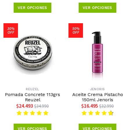
VER OPCIONES
VER OPCIONES
30%
50%
OFF
OFF
REUZEL
JENORIS
Pomada Concrete 113grs
Aceite Crema Pistacho
Reuzel
150ml Jenoris
$24.493
$16.495
$34.990
$32.990
VER OPCIONES
VER OPCIONES