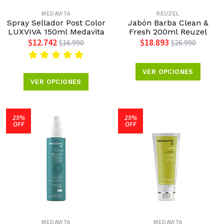
MEDAVITA
REUZEL
Spray Sellador Post Color
Jabón Barba Clean &
LUXVIVA 150ml Medavita
Fresh 200ml Reuzel
$12.742
$18.893
$16.990
$26.990
VER OPCIONES
VER OPCIONES
25%
25%
OFF
OFF
MEDAVITA
MEDAVITA