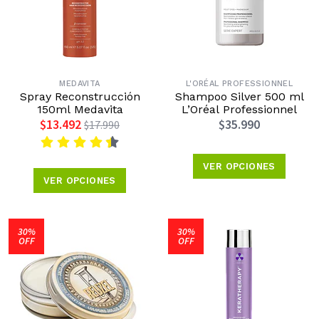
MEDAVITA
L'ORÉAL PROFESSIONNEL
Spray Reconstrucción
Shampoo Silver 500 ml
150ml Medavita
L’Oréal Professionnel
$13.492
$35.990
$17.990
VER OPCIONES
VER OPCIONES
30%
30%
OFF
OFF