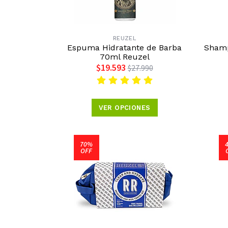
REUZEL
Espuma Hidratante de Barba
Shamp
70ml Reuzel
$19.593
$27.990
VER OPCIONES
70%
OFF