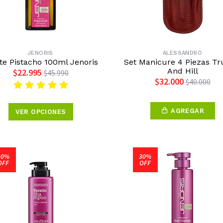
JENORIS
ALESSANDRO
te Pistacho 100ml Jenoris
Set Manicure 4 Piezas Tru
And Hill
$22.995
$45.990
$32.000
$40.000
AGREGAR
VER OPCIONES
30%
30%
OFF
OFF