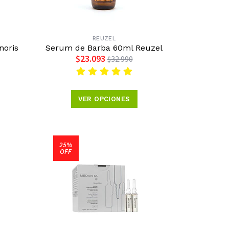
REUZEL
noris
Serum de Barba 60ml Reuzel
$23.093
$32.990
VER OPCIONES
25%
OFF