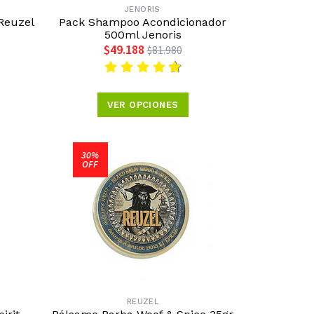
JENORIS
Reuzel
Pack Shampoo Acondicionador
500ml Jenoris
$49.188
$81.980
VER OPCIONES
30%
OFF
REUZEL