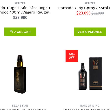
REUZEL
REUZEL
a 113gr + Mini Size 35gr +
Pomada Clay Spray 355ml 
poo 100ml Viajero Reuzel
$23.093
$32.990
$33.990
AGREGAR
VER OPCIONES
70%
OFF
SEBASTIAN
BARBER MIND