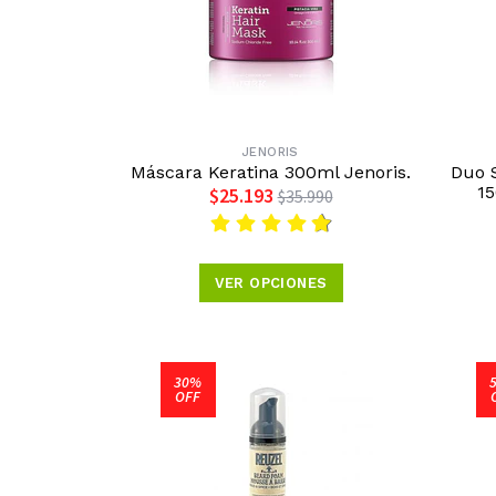
JENORIS
Máscara Keratina 300ml Jenoris.
Duo 
15
$25.193
$35.990
VER OPCIONES
30%
OFF