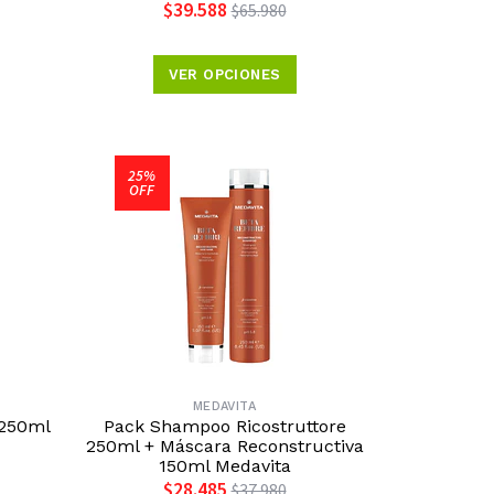
$39.588
$65.980
VER OPCIONES
25%
OFF
MEDAVITA
 250ml
Pack Shampoo Ricostruttore
250ml + Máscara Reconstructiva
150ml Medavita
$28.485
$37.980