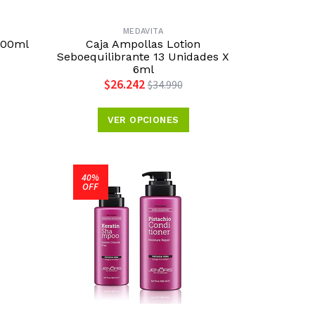
MEDAVITA
500ml
Caja Ampollas Lotion
Seboequilibrante 13 Unidades X
6ml
$26.242
$34.990
VER OPCIONES
40%
OFF