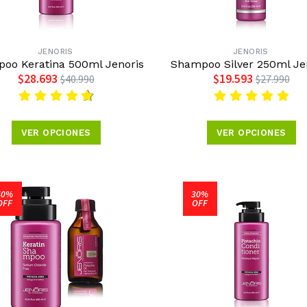
JENORIS
JENORIS
oo Keratina 500ml Jenoris
Shampoo Silver 250ml Je
$28.693
$19.593
$40.990
$27.990
VER OPCIONES
VER OPCIONES
40%
30%
OFF
OFF