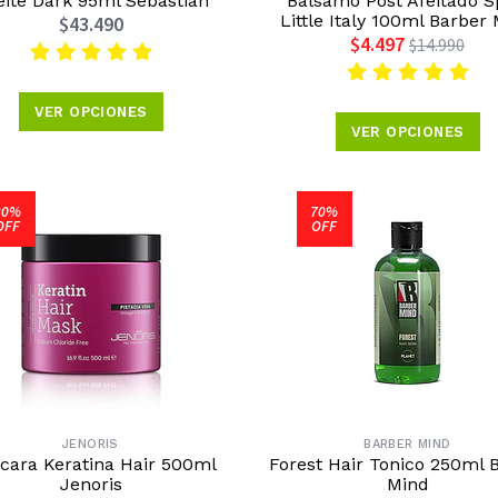
ite Dark 95ml Sebastian
Balsamo Post Afeitado Sp
Little Italy 100ml Barber
$43.490
$4.497
$14.990
VER OPCIONES
VER OPCIONES
30%
70%
OFF
OFF
JENORIS
BARBER MIND
cara Keratina Hair 500ml
Forest Hair Tonico 250ml 
Jenoris
Mind