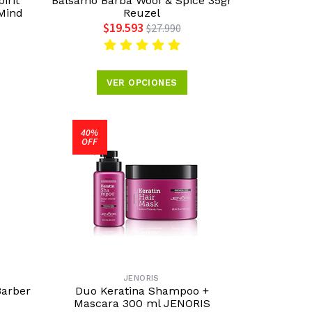
irit
Bálsamo Barba Woof & Spice 35gr
 Mind
Reuzel
$19.593
$27.990
VER OPCIONES
40%
OFF
JENORIS
Barber
Duo Keratina Shampoo +
Mascara 300 ml JENORIS