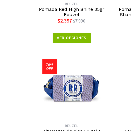
REUZEL
Pomada Red High Shine 35gr
Pomad
Reuzel
Sham
$2.397
$7.990
VER OPCIONES
70%
OFF
REUZEL