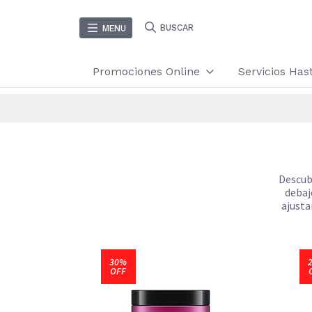
BUSCAR
MENU
Promociones Online
Servicios Ha
Descubr
debaj
ajusta
30%
OFF