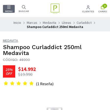
0
MENU
BUSCAR
CLIENTES
CARRO
Inicio
Marcas
Medavita
Líneas
Curladdict
Shampoo Curladdict 250ml Medavita
MEDAVITA
Shampoo Curladdict 250ml
Medavita
CÓDIGO: 49300
$14.992
25%
OFF
$19.990
(1 Reseña)