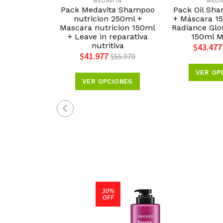
MEDAVITA
MEDA
Pack Medavita Shampoo
Pack Oil Sh
nutricion 250ml +
+ Máscara 1
Mascara nutricion 150ml
Radiance Glow
+ Leave in reparativa
150ml M
nutritiva
$43.477
$41.977
$55.970
VER OP
VER OPCIONES
30%
OFF