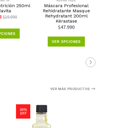
AVITA
KÉRASTASE
R
rición 250ml
Máscara Profesional
Espuma H
avita
Rehidratante Masque
Barba 7
Rehydratant 200ml
3
$19.5
$19.990
Kérastase
$47.990
PCIONES
VER 
VER OPCIONES
VER MÁS PRODUCTOS
30%
OFF