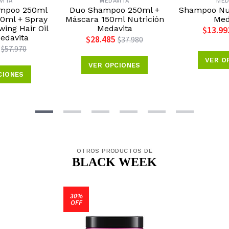
VITA
MEDAVITA
MED
ampoo 250ml
Duo Shampoo 250ml +
Shampoo Nut
50ml + Spray
Máscara 150ml Nutrición
Med
ing Hair Oil
Medavita
$13.99
edavita
$28.485
$37.980
$57.970
VER O
VER OPCIONES
CIONES
OTROS PRODUCTOS DE
BLACK WEEK
30%
OFF