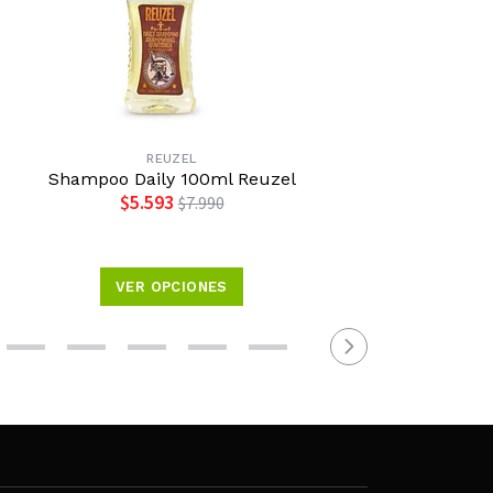
REUZEL
Shampoo Daily 100ml Reuzel
Loción M
$5.593
$7.990
VER OPCIONES