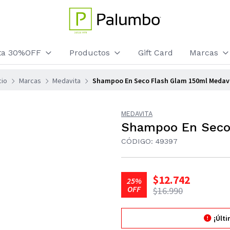
sta 30%OFF
Productos
Gift Card
Marcas
cio
Marcas
Medavita
Shampoo En Seco Flash Glam 150ml Medav
MEDAVITA
Shampoo En Seco 
CÓDIGO: 49397
$12.742
25%
OFF
$16.990
¡Últ